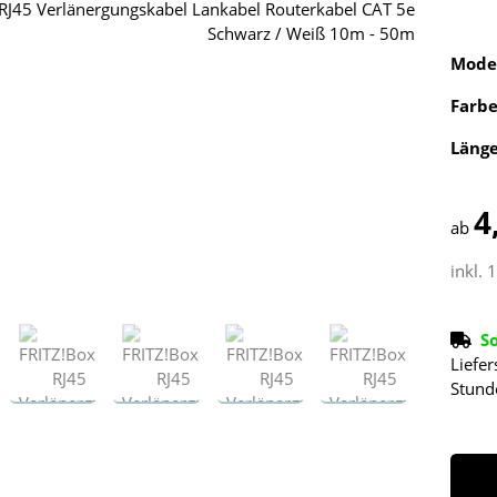
Mode
Farb
Läng
4
ab
inkl. 
S
Liefer
Stund