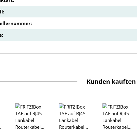
l:
tellernummer:
e:
Kunden kauften