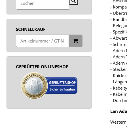
- Anschl
- Kompa
- Übertr
- Bandbr
- Belegu
SCHNELLKAUF
- Spezifi
- Abwärt
- Schirm
- Adern 
- Adern T
- Adern A
GEPRÜFTER ONLINESHOP
- Stecke
- Knicksc
- Längen
- Kabelt
- Kabelm
- Durchm
Lan Ada
Western