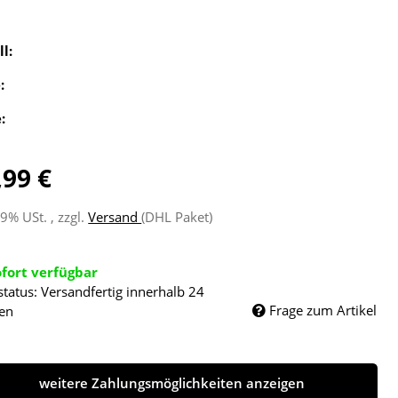
ll:
e:
e:
,99 €
19% USt. , zzgl.
Versand
(DHL Paket)
ofort verfügbar
status: Versandfertig innerhalb 24
Frage zum Artikel
en
weitere Zahlungsmöglichkeiten anzeigen