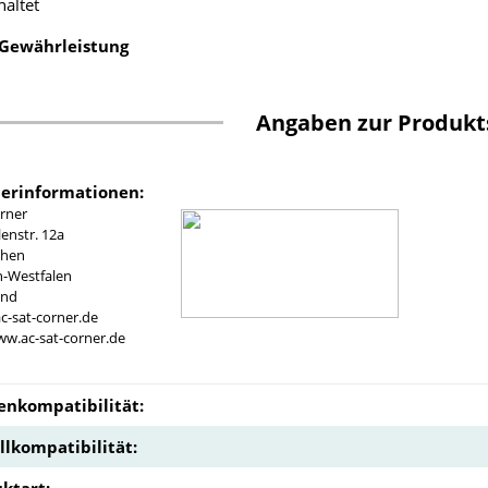
haltet
 Gewährleistung
Angaben zur Produkt
lerinformationen:
rner
nstr. 12a
chen
n-Westfalen
and
c-sat-corner.de
ww.ac-sat-corner.de
nkompatibilität:
lkompatibilität:
ktart: