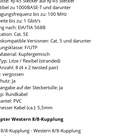
üsse: RJ-45 Stecker auf RJ-45 Stecker
tibel zu 1000BASE-T und darunter
agungsfrequenz bis zu: 100 MHz
eite bis zu: 1 Gbit/s
ng nach: EIA/TIA 568B
kation: Cat. 5E
skompatible Versionen: Cat. 5 und darunter
ungsklasse: F/UTP
Material: Kupfergemisch
yp: Litze / flexibel (stranded)
nzahl: 8 (4 x 2 twisted pair)
r: vergossen
hutz: Ja
angabe auf der Steckertülle: Ja
yp: Rundkabel
antel: PVC
esser Kabel (ca.): 5,5mm
pter Western 8/8-Kupplung
 8/8-Kupplung - Western 8/8-Kupplung