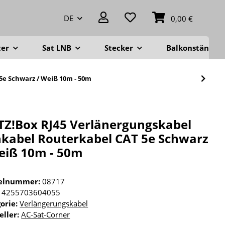
DE
0,00 €
ter
Sat LNB
Stecker
Balkonständer
5e Schwarz / Weiß 10m - 50m
TZ!Box RJ45 Verlänergungskabel
kabel Routerkabel CAT 5e Schwarz
eiß 10m - 50m
kelnummer:
08717
4255703604055
orie:
Verlängerungskabel
eller:
AC-Sat-Corner