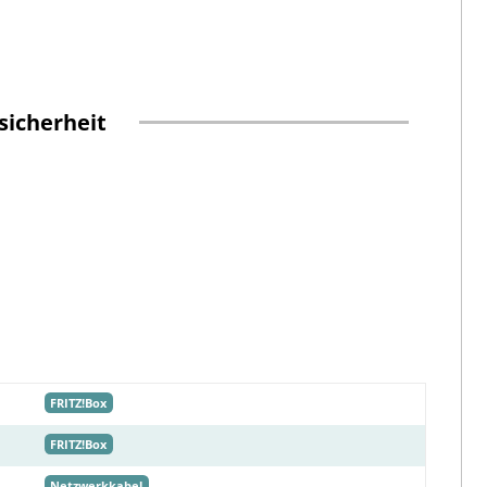
sicherheit
FRITZ!Box
FRITZ!Box
Netzwerkkabel