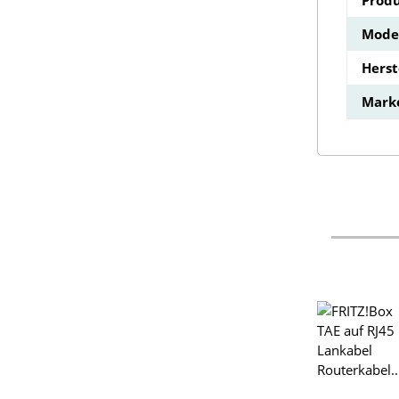
Model
Hers
Mark