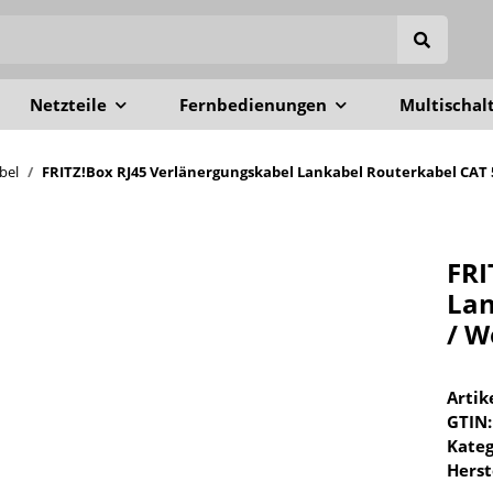
Netzteile
Fernbedienungen
Multischal
bel
FRITZ!Box RJ45 Verlänergungskabel Lankabel Routerkabel CAT 
FRI
Lan
/ W
Arti
GTIN:
Kateg
Herst