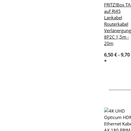
FRITZ!Box TA
auf RJ45
Lankabel
Routerkabel
Verlänergung
8P2C 1,5m -
20m
6,50 € -
9,70
*