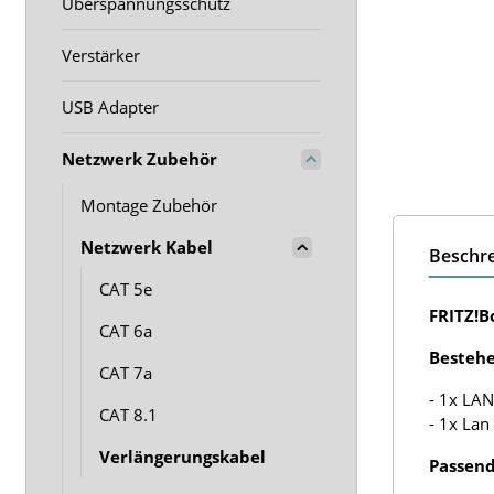
Überspannungsschutz
Verstärker
USB Adapter
Netzwerk Zubehör
Montage Zubehör
Netzwerk Kabel
Beschr
CAT 5e
FRITZ!B
CAT 6a
Bestehe
CAT 7a
- 1x LAN
CAT 8.1
- 1x Lan
Verlängerungskabel
Passend