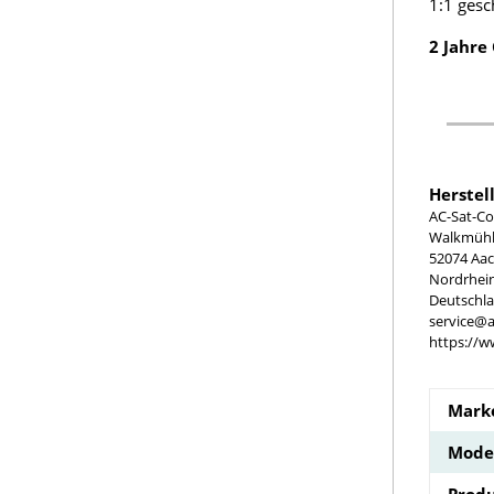
1:1 gesc
2 Jahre
Herstel
AC-Sat-Co
Walkmühle
52074 Aa
Nordrhei
Deutschl
service@a
https://w
Marke
Model
Produ