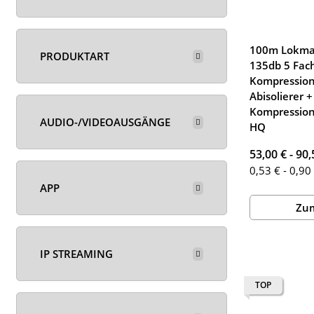
100m Lokma
PRODUKTART
135db 5 Fach
Kompression
Abisolierer +
Kompressio
AUDIO-/VIDEOAUSGÄNGE
HQ
53,00 € -
90,
0,53 € - 0,90
APP
Zum
IP STREAMING
TOP