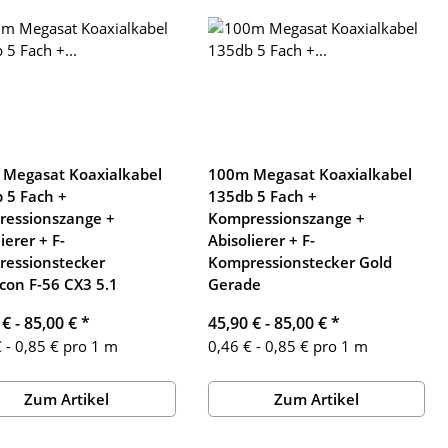
Megasat Koaxialkabel
100m Megasat Koaxialkabel
 5 Fach +
135db 5 Fach +
essionszange +
Kompressionszange +
ierer + F-
Abisolierer + F-
essionstecker
Kompressionstecker Gold
con F-56 CX3 5.1
Gerade
 € -
85,00 €
*
45,90 € -
85,00 €
*
 - 0,85 € pro 1 m
0,46 € - 0,85 € pro 1 m
Zum Artikel
Zum Artikel