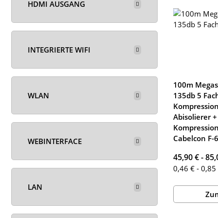
HDMI AUSGANG
INTEGRIERTE WIFI
100m Megasa
WLAN
135db 5 Fac
Kompression
Abisolierer +
Kompression
Cabelcon F-6
WEBINTERFACE
45,90 € -
85,
0,46 € - 0,85
LAN
Zum