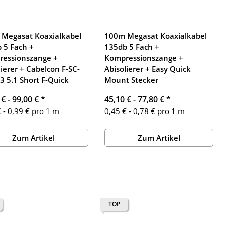
Megasat Koaxialkabel
100m Megasat Koaxialkabel
 5 Fach +
135db 5 Fach +
essionszange +
Kompressionszange +
lierer + Cabelcon F-SC-
Abisolierer + Easy Quick
3 5.1 Short F-Quick
Mount Stecker
 € -
99,00 €
*
45,10 € -
77,80 €
*
 - 0,99 € pro 1 m
0,45 € - 0,78 € pro 1 m
Zum Artikel
Zum Artikel
TOP