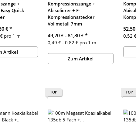
szange +
Kompressionszange +
Kompr
+ Easy Quick
Abisolierer + F-
Abisol
er
Kompressionsstecker
Kompr
Vollmetall 7mm
80 €
*
52,50
49,20 € -
81,80 €
*
 € pro 1 m
0,52 €
0,49 € - 0,82 € pro 1 m
 Artikel
Zum Artikel
TOP
TOP