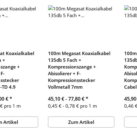
t Koaxialkabel
100m Megasat Koaxialkabel
100m 
h +
135db 5 Fach +
135db
szange +
Kompressionszange +
Kompr
 F-
Abisolierer + F-
Abisol
sstecker
Kompressionsstecker
Kompr
-TD 4.9
Vollmetall 7mm
Cabel
00 €
*
45,10 € -
77,80 €
*
45,90
 € pro 1 m
0,45 € - 0,78 € pro 1 m
0,46 €
 Artikel
Zum Artikel