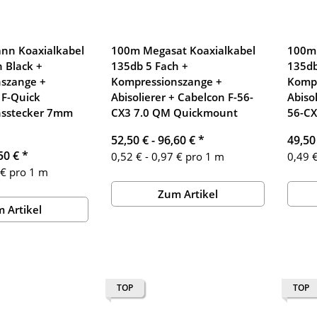
nn Koaxialkabel
100m Megasat Koaxialkabel
100m 
 Black +
135db 5 Fach +
135db
szange +
Kompressionszange +
Kompr
 F-Quick
Abisolierer + Cabelcon F-56-
Abiso
nsstecker 7mm
CX3 7.0 QM Quickmount
56-CX
52,50 € -
96,60 €
*
49,50
50 €
*
0,52 € - 0,97 € pro 1 m
0,49 €
 € pro 1 m
Zum Artikel
 Artikel
TOP
TOP