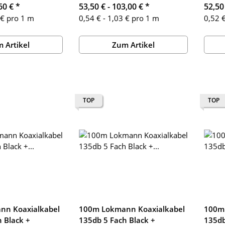
60 €
*
53,50 € -
103,00 €
*
52,50
 € pro 1 m
0,54 € - 1,03 € pro 1 m
0,52 €
 Artikel
Zum Artikel
TOP
TOP
nn Koaxialkabel
100m Lokmann Koaxialkabel
100m
 Black +
135db 5 Fach Black +
135db