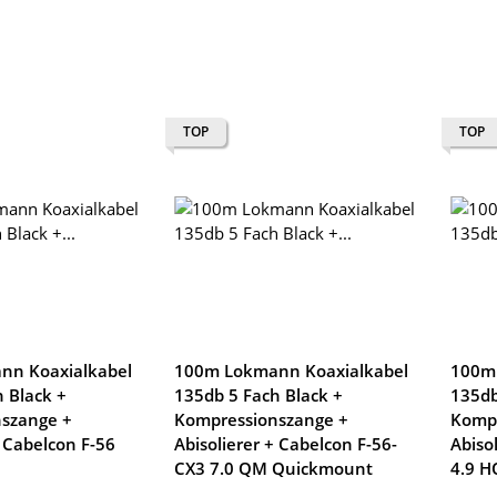
TOP
TOP
nn Koaxialkabel
100m Lokmann Koaxialkabel
100m
 Black +
135db 5 Fach Black +
135db
szange +
Kompressionszange +
Kompr
+ Cabelcon F-56
Abisolierer + Cabelcon F-56-
Abiso
CX3 7.0 QM Quickmount
4.9 H