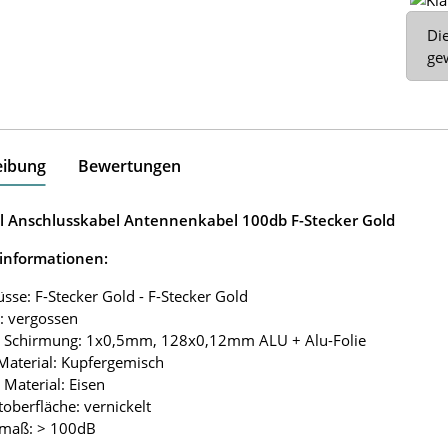
x
Die
ge
eibung
Bewertungen
l Anschlusskabel Antennenkabel 100db F-Stecker Gold
informationen:
üsse: F-Stecker Gold - F-Stecker Gold
r: vergossen
u Schirmung: 1x0,5mm, 128x0,12mm ALU + Alu-Folie
Material: Kupfergemisch
 Material: Eisen
toberfläche: vernickelt
mmaß: > 100dB