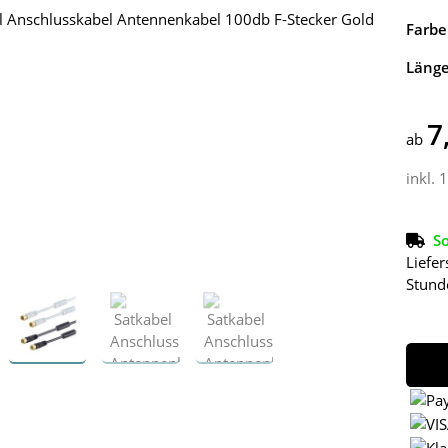
Farbe
Läng
7
ab
inkl. 
So
Liefer
Stund