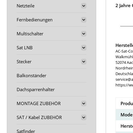
2 Jahre
Netzteile
Fernbedienungen
Multischalter
Herstel
Sat LNB
AC-Sat-Co
Walkmühle
Stecker
52074 Aa
Nordrhei
Deutschl
Balkonständer
service@a
https://w
Dachsparrenhalter
Produ
MONTAGE ZUBEHÖR
Model
SAT / Kabel ZUBEHÖR
Herst
Satfinder