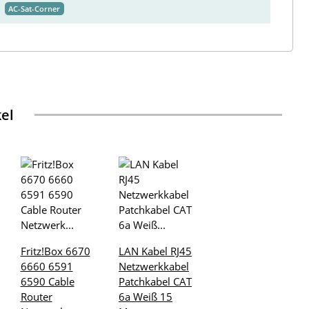
AC-Sat-Corner
kel
Fritz!Box 6670
LAN Kabel RJ45
6660 6591
Netzwerkkabel
6590 Cable
Patchkabel CAT
Router
6a Weiß 15