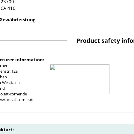
 23700
 CA 410
 Gewährleistung
Product safety inf
turer information:
rner
nstr. 12a
chen
n-Westfalen
and
c-sat-corner.de
ww.ac-sat-corner.de
ktart: