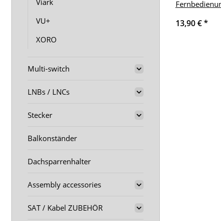
Viark
Fernbedienu
VU+
13,90 €
*
XORO
Multi-switch
LNBs / LNCs
Stecker
Balkonständer
Dachsparrenhalter
Assembly accessories
SAT / Kabel ZUBEHÖR