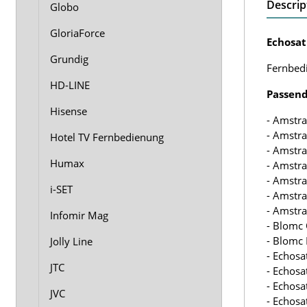
Descrip
Globo
GloriaForce
Echosat
Grundig
Fernbedi
HD-LINE
Passend
Hisense
- Amstr
- Amstr
Hotel TV Fernbedienung
- Amstr
Humax
- Amstr
- Amstr
i-SET
- Amstr
- Amstr
Infomir Mag
- Blomc
- Blomc 
Jolly Line
- Echosa
JTC
- Echosa
- Echosa
JVC
- Echosa