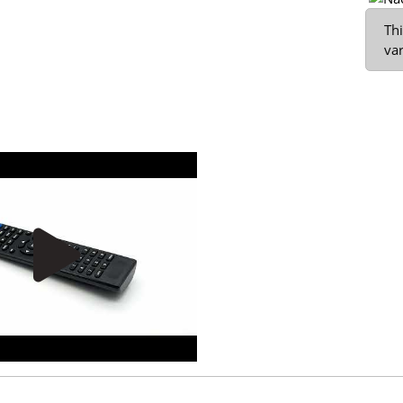
x
Thi
var