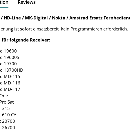
tion
Reviews
 / HD-Line / MK-Digital / Nokta / Amstrad Ersatz Fernbedie
enung ist sofort einsatzbereit, kein Programmieren erforderlich.
 für folgende Receiver:
ad 19600
ad 19600S
ad 19700
ad 18700HD
ad MD-115
ad MD-116
ad MD-117
 One
Pro Sat
t 315
t 610 CA
t 20700
t 26700