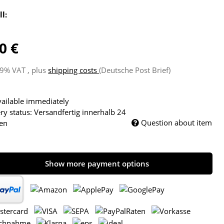
ll:
0 €
19% VAT , plus
shipping costs
(Deutsche Post Brief)
ailable immediately
ry status: Versandfertig innerhalb 24
Question about item
en
Show more payment options