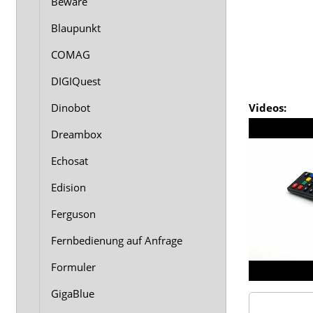
Beware
Blaupunkt
COMAG
DIGIQuest
Videos:
Dinobot
Dreambox
Echosat
Edision
Ferguson
Fernbedienung auf Anfrage
Formuler
GigaBlue