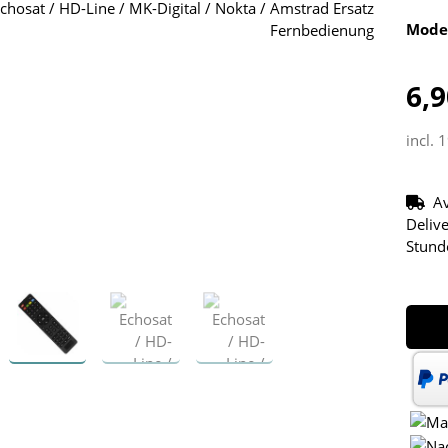
Mode
6,9
incl. 
Av
Delive
Stund