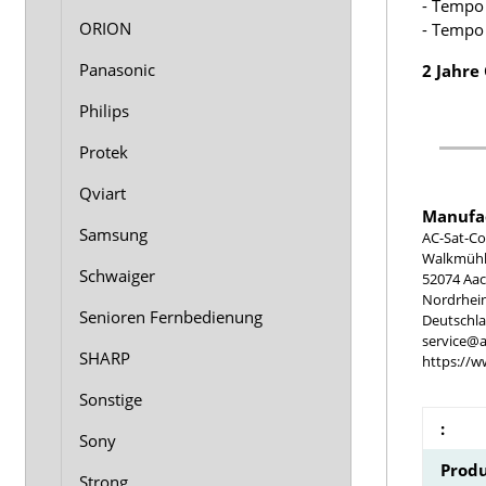
- Tempo
ORION
- Tempo
Panasonic
2 Jahre
Philips
Protek
Qviart
Manufac
Samsung
AC-Sat-Co
Walkmühle
Schwaiger
52074 Aa
Nordrhei
Senioren Fernbedienung
Deutschl
service@a
SHARP
https://w
Sonstige
:
Sony
Produ
Strong