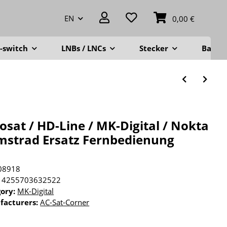
EN
0,00 €
-switch
LNBs / LNCs
Stecker
Balko
osat / HD-Line / MK-Digital / Nokta
mstrad Ersatz Fernbedienung
08918
4255703632522
gory:
MK-Digital
facturers:
AC-Sat-Corner