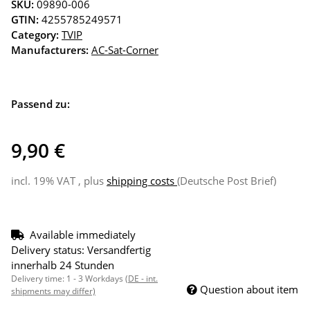
SKU:
09890-006
GTIN:
4255785249571
Category:
TVIP
Manufacturers:
AC-Sat-Corner
Passend zu:
9,90 €
incl. 19% VAT , plus
shipping costs
(Deutsche Post Brief)
Available immediately
Delivery status: Versandfertig
innerhalb 24 Stunden
Delivery time:
1 - 3 Workdays
(DE - int.
Question about item
shipments may differ)