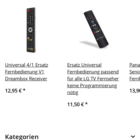
Universal 4/1 Ersatz
Ersatz Universal
Pana
Fernbedienung V1
Fernbedienung passend
Seni
Dreambox Receiver
für alle LG TV Fernseher
Fern
keine Programmierung
12,95 €
*
13,9
nötig
11,50 €
*
Kategorien