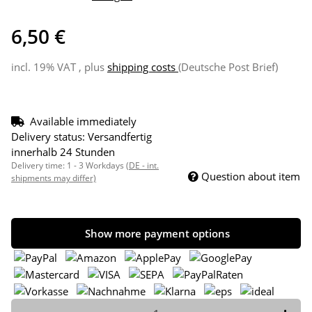
6,50 €
incl. 19% VAT , plus
shipping costs
(Deutsche Post Brief)
Available immediately
Delivery status: Versandfertig
innerhalb 24 Stunden
Delivery time:
1 - 3 Workdays
(DE - int.
Question about item
shipments may differ)
Show more payment options