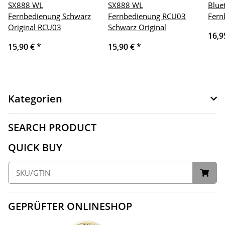
SX888 WL
SX888 WL
Blue
Fernbedienung Schwarz
Fernbedienung RCU03
Fern
Original RCU03
Schwarz Original
16,9
15,90 €
*
15,90 €
*
Kategorien
SEARCH PRODUCT
QUICK BUY
GEPRÜFTER ONLINESHOP