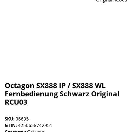
Octagon SX888 IP / SX888 WL
Fernbedienung Schwarz Original
RCU03
SKU:
06695
GTIN:
4250658742951
Category:
Octagon