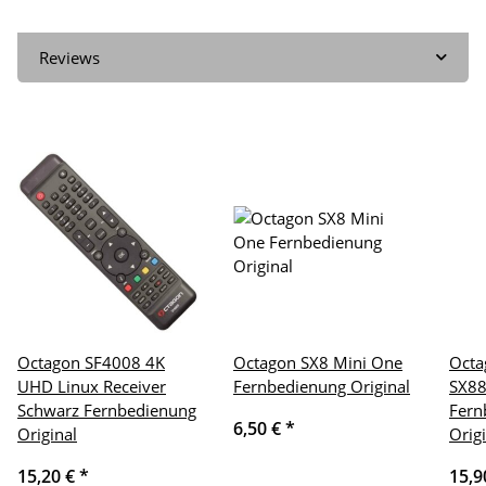
Reviews
Octagon SF4008 4K
Octagon SX8 Mini One
Octa
UHD Linux Receiver
Fernbedienung Original
SX88
Schwarz Fernbedienung
Fern
6,50 €
*
Original
Orig
15,20 €
*
15,9