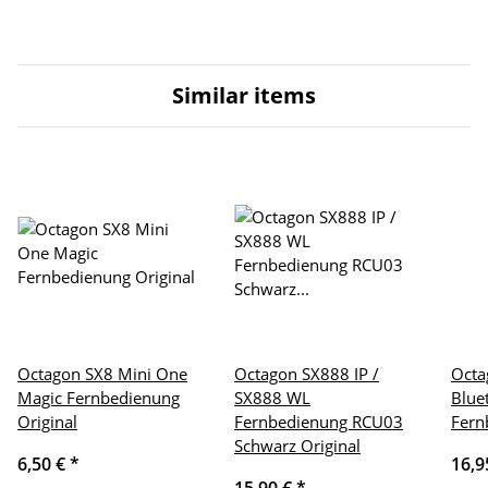
Similar items
Octagon SX8 Mini One
Octagon SX888 IP /
Octa
Magic Fernbedienung
SX888 WL
Blue
Original
Fernbedienung RCU03
Fern
Schwarz Original
6,50 €
*
16,9
15,90 €
*