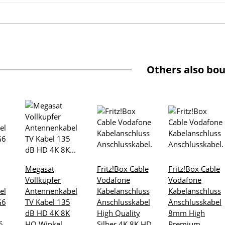
Others also bou
Megasat
Fritz!Box Cable
Fritz!Box Cable
Vollkupfer
Vodafone
Vodafone
el
Antennenkabel
Kabelanschluss
Kabelanschluss
G6
TV Kabel 135
Anschlusskabel
Anschlusskabel
dB HD 4K 8K
High Quality
8mm High
6
HQ Winkel
Silber 4K 8K HD
Premium