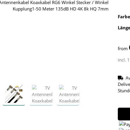
Farb
Läng
from
incl.
Av
Delive
Stund