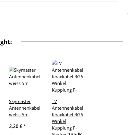
ght:
Skymaster
TV
Antennenkabel
Antennenkabel
weiss 5m
Koaxkabel RG6
Winkel
2,20 €
*
Kupplung F-
Stecker 135dB