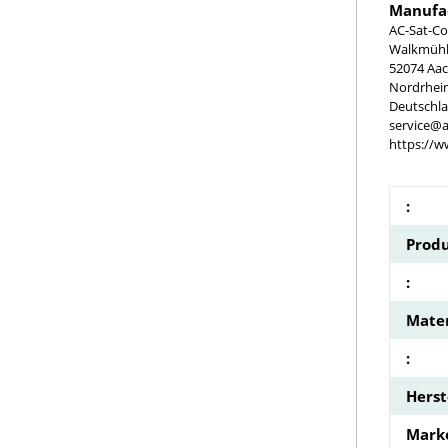
Manufac
AC-Sat-Co
Walkmühle
52074 Aa
Nordrhei
Deutschl
service@a
https://w
:
Produ
:
Mater
:
Hers
Mark