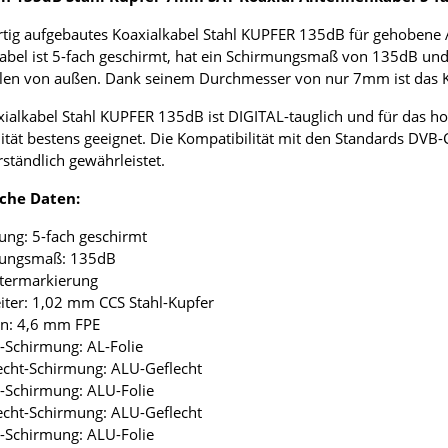
ig aufgebautes Koaxialkabel Stahl KUPFER 135dB für gehobene 
abel ist 5-fach geschirmt, hat ein Schirmungsmaß von 135dB und
len von außen. Dank seinem Durchmesser von nur 7mm ist das Koax
ialkabel Stahl KUPFER 135dB ist DIGITAL-tauglich und für das 
tät bestens geeignet. Die Kompatibilität mit den Standards DVB-
rständlich gewährleistet.
che Daten:
ung: 5-fach geschirmt
mungsmaß: 135dB
etermarkierung
eiter: 1,02 mm CCS Stahl-Kupfer
ion: 4,6 mm FPE
ie-Schirmung: AL-Folie
lecht-Schirmung: ALU-Geflecht
ie-Schirmung: ALU-Folie
lecht-Schirmung: ALU-Geflecht
ie-Schirmung: ALU-Folie