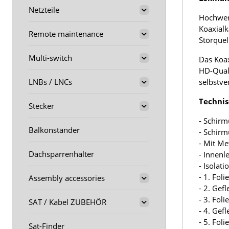
Netzteile
Hochwert
Koaxialk
Remote maintenance
Störquel
Multi-switch
Das Koax
HD-Quali
selbstve
LNBs / LNCs
Technis
Stecker
- Schirm
Balkonständer
- Schir
- Mit M
Dachsparrenhalter
- Innenl
- Isolat
- 1. Fol
Assembly accessories
- 2. Gef
- 3. Fol
SAT / Kabel ZUBEHÖR
- 4. Gef
- 5. Fol
Sat-Finder