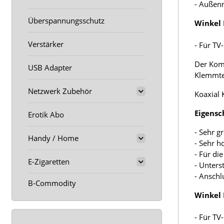
- Außen
Überspannungsschutz
Winkel 
Verstärker
- Für TV
Der Komp
USB Adapter
Klemmte
Netzwerk Zubehör
Koaxial 
Eigensc
Erotik Abo
- Sehr g
Handy / Home
- Sehr 
- Für di
E-Zigaretten
- Unters
- Anschl
B-Commodity
Winkel 
- Für TV