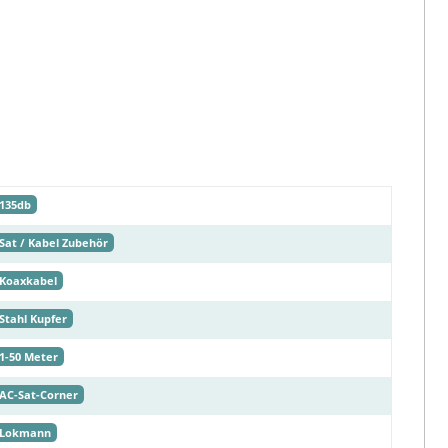
135db
Sat / Kabel Zubehör
Koaxkabel
Stahl Kupfer
1-50 Meter
AC-Sat-Corner
Lokmann