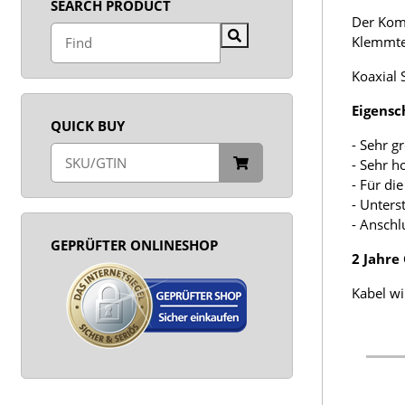
SEARCH PRODUCT
Der Komp
Klemmte
Koaxial 
Eigensc
QUICK BUY
- Sehr g
- Sehr 
- Für di
- Unters
- Anschl
GEPRÜFTER ONLINESHOP
2 Jahre
Kabel wi