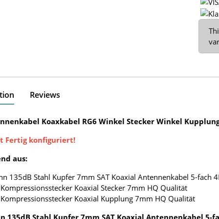
x
Thi
var
tion
Reviews
nnenkabel Koaxkabel RG6 Winkel Stecker Winkel Kupplun
t Fertig konfiguriert!
nd aus:
nn 135dB Stahl Kupfer 7mm SAT Koaxial Antennenkabel 5-fach 
 Kompressionsstecker Koaxial Stecker 7mm HQ Qualität
l Kompressionsstecker Koaxial Kupplung 7mm HQ Qualität
 135dB Stahl Kupfer 7mm SAT Koaxial Antennenkabel 5-f