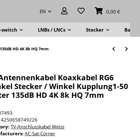
EN
0,00 €
-switch
LNBs / LNCs
Stecker
Balko
 135dB HD 4K 8k HQ 7mm
Antennenkabel Koaxkabel RG6
kel Stecker / Winkel Kupplung1-50
er 135dB HD 4K 8k HQ 7mm
07493
4250658749226
gory:
TV-Anschlusskabel Weiss
facturers:
AC-Sat-Corner