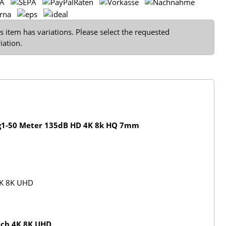
s item has variations. Please select the requested
iation.
g1-50 Meter 135dB HD 4K 8k HQ 7mm
4K 8K UHD
ach 4K 8K UHD