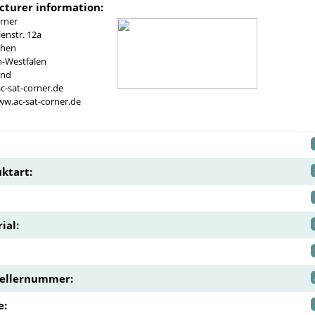
turer information:
rner
nstr. 12a
chen
n-Westfalen
and
c-sat-corner.de
ww.ac-sat-corner.de
ktart:
ial:
tellernummer:
e: