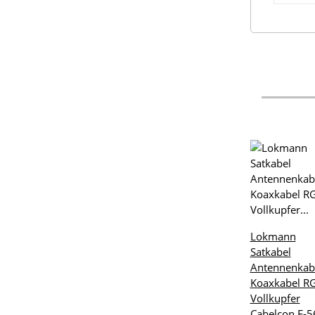
Lokmann
Satkabel
Antennenkab
Koaxkabel R
Vollkupfer
Cabelcon F-5