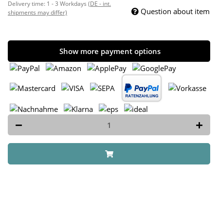
Delivery time:
1 - 3 Workdays
(DE - int.
Question about item
shipments may differ)
Show more payment options