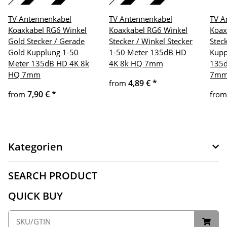
TV Antennenkabel
TV Antennenkabel
TV A
Koaxkabel RG6 Winkel
Koaxkabel RG6 Winkel
Koax
Gold Stecker / Gerade
Stecker / Winkel Stecker
Stec
Gold Kupplung 1-50
1-50 Meter 135dB HD
Kupp
Meter 135dB HD 4K 8k
4K 8k HQ 7mm
135d
HQ 7mm
7m
4,89 €
*
from
7,90 €
*
from
fro
Kategorien
SEARCH PRODUCT
QUICK BUY