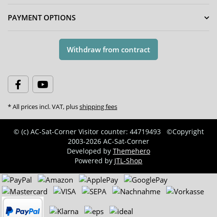
PAYMENT OPTIONS
Withdraw from contract
* All prices incl. VAT, plus
shipping fees
© (c) AC-Sat-Corner
Visitor counter: 44719493
©Copyright
2003-2026 AC-Sat-Corner
Developed by
Themehero
Powered by
JTL-Shop