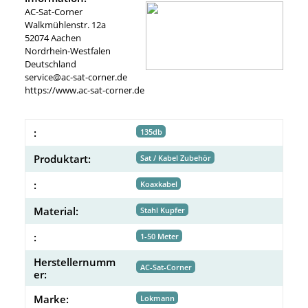
AC-Sat-Corner
Walkmühlenstr. 12a
52074 Aachen
Nordrhein-Westfalen
Deutschland
service@ac-sat-corner.de
https://www.ac-sat-corner.de
:
135db
Produktart:
Sat / Kabel Zubehör
:
Koaxkabel
Material:
Stahl Kupfer
:
1-50 Meter
Herstellernumm
AC-Sat-Corner
er:
Marke:
Lokmann