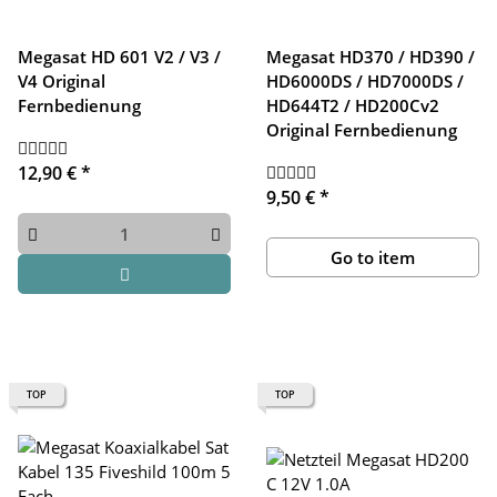
Megasat HD 601 V2 / V3 /
Megasat HD370 / HD390 /
V4 Original
HD6000DS / HD7000DS /
Fernbedienung
HD644T2 / HD200Cv2
Original Fernbedienung
12,90 €
*
9,50 €
*
Go to item
TOP
TOP