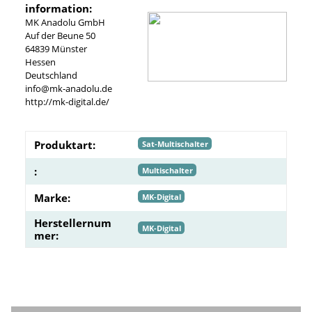
information:
MK Anadolu GmbH
Auf der Beune 50
64839 Münster
Hessen
Deutschland
info@mk-anadolu.de
http://mk-digital.de/
Produktart:
Sat-Multischalter
:
Multischalter
Marke:
MK-Digital
Herstellernum
MK-Digital
mer: