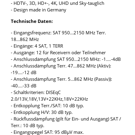
- HDTV-, 3D, HD+-, 4K, UHD und Sky-tauglich
- Design made in Germany
Technische Daten:
- Eingangsfrequenz: SAT 950...2150 MHz Terr.
18...862 MHz
- Eingänge: 4 SAT, 1 TERR
- Ausgänge: 12 für Receivern oder Teilnehmer
- Anschlussdämpfung SAT 950...2150 MHz: -1....-4dB
- Anschlussdämpfung Terr. 47...862 MHz (Aktiv):
-19....-12 dB
- Anschlussdämpfung Terr. 5...862 MHz (Passiv)):
-40....-33 dB
- Schaltkriterien: DISEqC
2.0/13V,18V,13V+22KHz,18V+22KHz
- Entkopplung Terr./SAT: 10 dB typ.
- Entkopplung H/V: 30 dB typ.
- Rückflussdämpfung (gilt für Ein- und Ausgang) SAT /
Terr.: 10 dB typ.
- Eingangspegel SAT: 95 dBµV max.