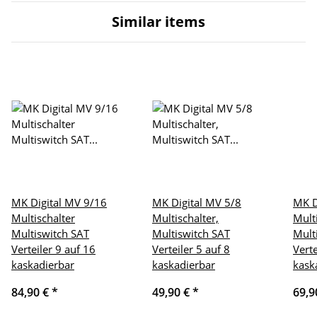
Similar items
MK Digital MV 9/16
MK Digital MV 5/8
MK D
Multischalter
Multischalter,
Mult
Multiswitch SAT
Multiswitch SAT
Mult
Verteiler 9 auf 16
Verteiler 5 auf 8
Verte
kaskadierbar
kaskadierbar
kask
84,90 €
*
49,90 €
*
69,9