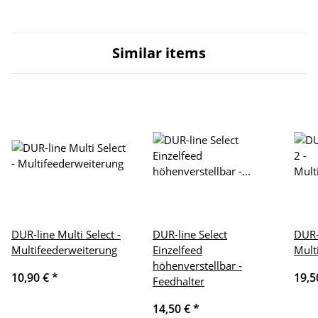
Similar items
DUR-line Multi Select -
DUR-line Select
DUR-l
Multifeederweiterung
Einzelfeed
Mult
höhenverstellbar -
10,90 €
*
19,5
Feedhalter
14,50 €
*