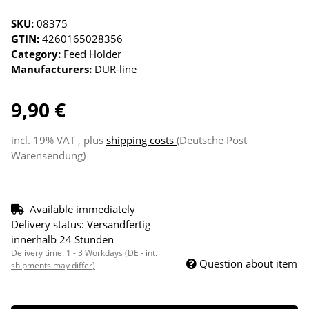
SKU:
08375
GTIN:
4260165028356
Category:
Feed Holder
Manufacturers:
DUR-line
9,90 €
incl. 19% VAT , plus
shipping costs
(Deutsche Post
Warensendung)
Available immediately
Delivery status: Versandfertig
innerhalb 24 Stunden
Delivery time:
1 - 3 Workdays
(DE - int.
Question about item
shipments may differ)