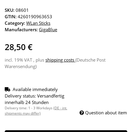
SKU:
08601
GTIN:
4260190963653
Category:
WLan Sticks
Manufacturers:
GigaBlue
28,50 €
incl. 19% VAT , plus
shipping costs
(Deutsche Post
Warensendung)
Available immediately
Delivery status: Versandfertig
innerhalb 24 Stunden
Delivery time:
1 - 3 Workdays
(DE - int.
Question about item
shipments may differ)