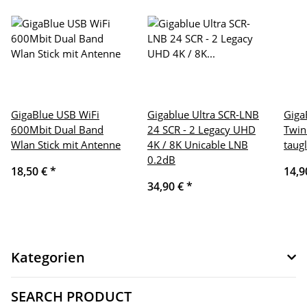
GigaBlue USB WiFi
Gigablue Ultra SCR-LNB
Giga
600Mbit Dual Band
24 SCR - 2 Legacy UHD
Twin
Wlan Stick mit Antenne
4K / 8K Unicable LNB
taugl
0.2dB
18,50 €
*
14,9
34,90 €
*
Kategorien
SEARCH PRODUCT