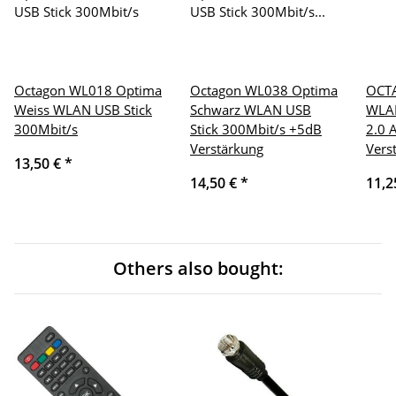
Octagon WL018 Optima
Octagon WL038 Optima
OCT
Weiss WLAN USB Stick
Schwarz WLAN USB
WLAN
300Mbit/s
Stick 300Mbit/s +5dB
2.0 
Verstärkung
Vers
13,50 €
*
14,50 €
*
11,2
Others also bought: