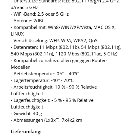
- Unterstütze Standards: IEEE 802.11 /b/g/n 2.4 GHz,
a/n/ac 5 GHz
- WiFi-Band: 2.5 oder 5 GHz
- Antenne: 2dBi
- Kompatibel mit: Win8/WIN7/XP/Vista, MAC OS X,
LINUX
- Verschlüsselung: WEP, WPA, WPA2, QoS
- Datenraten: 11 Mbps (802.11b), 54 Mbps (802.11g),
540 Mbps (802.11n), 1120 Mbps (802.11ac, 5 GHz)
- Kompatibel zu nahezu allen gängigen Router-
Modellen
- Betriebstemperatur: 0°C – 40°C
- Lagertemperatur: -40° - 70°C
- Arbeitsfeuchtigkeit: 10 % - 90 % Relative
Luftfeuchtigkeit
- Lagerfeuchtigkeit: - 5 % - 95 % Relative
Luftfeuchtigkeit
- Gewicht: 40 g
- Abmessungen (LxBxT): 7x4x2 cm
Lieferumfang: