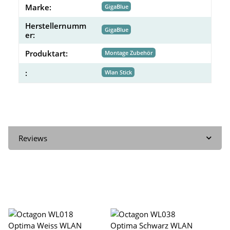
Marke:
GigaBlue
Herstellernumm
GigaBlue
er:
Produktart:
Montage Zubehör
:
Wlan Stick
Reviews