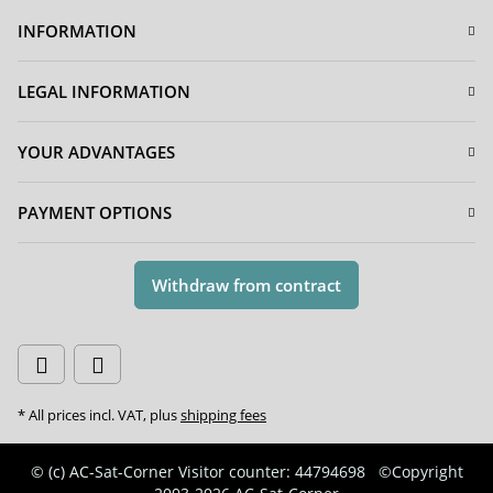
INFORMATION
LEGAL INFORMATION
YOUR ADVANTAGES
PAYMENT OPTIONS
Withdraw from contract
* All prices incl. VAT, plus
shipping fees
© (c) AC-Sat-Corner
Visitor counter: 44794698
©Copyright