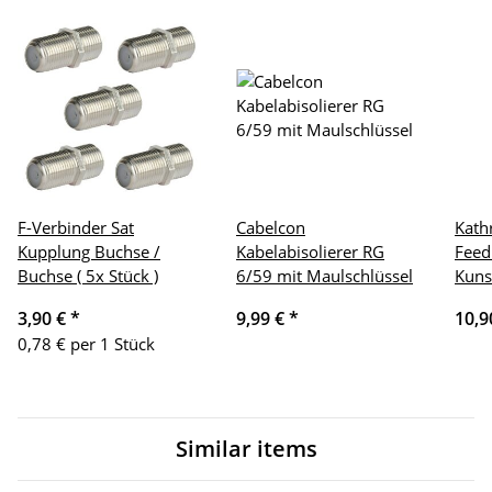
F-Verbinder Sat
Cabelcon
Kath
Kupplung Buchse /
Kabelabisolierer RG
Feed
Buchse ( 5x Stück )
6/59 mit Maulschlüssel
Kuns
3,90 €
*
9,99 €
*
10,9
0,78 € per 1 Stück
Similar items