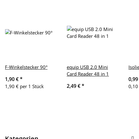
F-Winkelstecker 90°
equip USB 2.0 Mini
Isol
Card Reader 48 in 1
1,90 €
*
0,99
2,49 €
*
1,90 € per 1 Stück
0,10
Kategorien