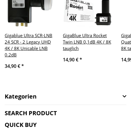
Gigablue Ultra SCR-LNB
GigaBlue Ultra Rocket
Giga
24 SCR - 2 Legacy UHD
Twin LNB 0,1dB 4K / 8K
Quat
4K / 8K Unicable LNB
tauglich
8K t
0.2dB
14,90 €
*
14,9
34,90 €
*
Kategorien
SEARCH PRODUCT
QUICK BUY