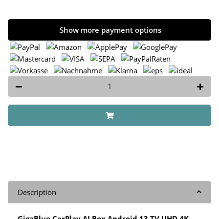
Show more payment options
Description
GigaBlue CarPlay AI Box Android 13 TV UHD 4K,