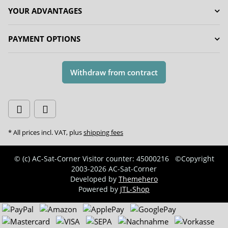
YOUR ADVANTAGES
PAYMENT OPTIONS
Withdraw from contract
* All prices incl. VAT, plus
shipping fees
© (c) AC-Sat-Corner
Visitor counter: 45000216
©Copyright
2003-2026 AC-Sat-Corner
Developed by
Themehero
Powered by
JTL-Shop