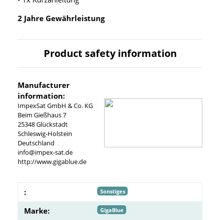
2 Jahre Gewährleistung
Product safety information
Manufacturer
information:
ImpexSat GmbH & Co. KG
Beim Gießhaus 7
25348 Glückstadt
Schleswig-Holstein
Deutschland
info@impex-sat.de
http://www.gigablue.de
:
Sonstiges
Marke:
GigaBlue