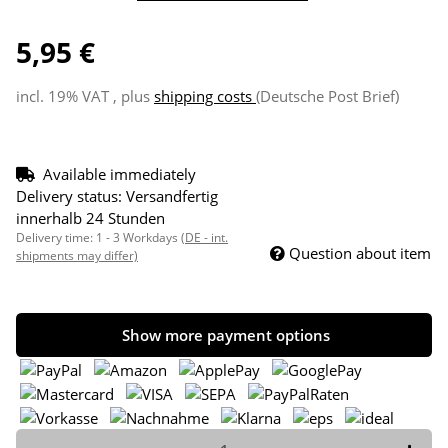
5,95 €
incl. 19% VAT , plus
shipping costs
(Deutsche Post Brief)
Available immediately
Delivery status: Versandfertig
innerhalb 24 Stunden
Delivery time:
1 - 3 Workdays
(DE - int.
Question about item
shipments may differ)
Show more payment options