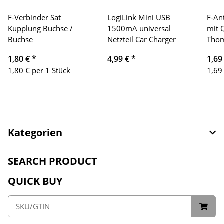
F-Verbinder Sat
LogiLink Mini USB
F-An
Kupplung Buchse /
1500mA universal
mit 
Buchse
Netzteil Car Charger
Thom
1,80 €
*
4,99 €
*
1,69
1,80 € per 1 Stück
1,69
Kategorien
SEARCH PRODUCT
QUICK BUY