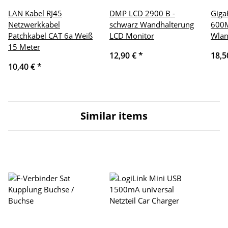
LAN Kabel RJ45
DMP LCD 2900 B -
Giga
Netzwerkkabel
schwarz Wandhalterung
600M
Patchkabel CAT 6a Weiß
LCD Monitor
Wlan
15 Meter
12,90 €
*
18,5
10,40 €
*
Similar items