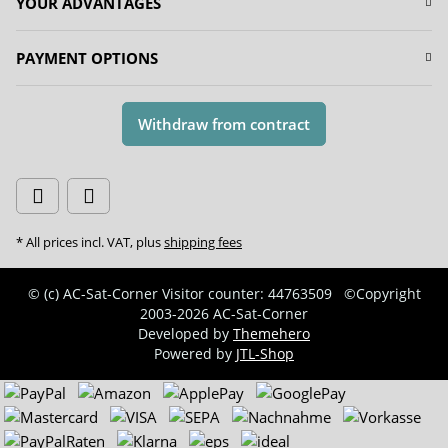
YOUR ADVANTAGES
PAYMENT OPTIONS
Withdraw from contract
* All prices incl. VAT, plus
shipping fees
© (c) AC-Sat-Corner
Visitor counter: 44763509
©Copyright
2003-2026 AC-Sat-Corner
Developed by
Themehero
Powered by
JTL-Shop