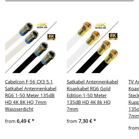
Cabelcon F-56 CX3 5.1
Satkabel Antennenkabel
TV A
Satkabel Antennenkabel
Koaxkabel RG6 Gold
Koax
RG6 1-50 Meter 135dB
Edition 1-50 Meter
Stec
HD 4K 8K HQ 7mm
135dB HD 4K 8k HQ
Kupp
Wassserdicht
7mm
135d
7m
6,49 €
*
7,30 €
*
from
from
fro