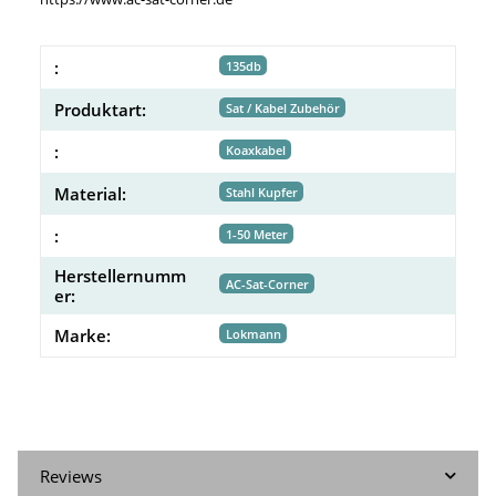
:
135db
Produktart:
Sat / Kabel Zubehör
:
Koaxkabel
Material:
Stahl Kupfer
:
1-50 Meter
Herstellernumm
AC-Sat-Corner
er:
Marke:
Lokmann
Reviews