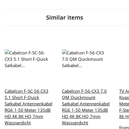
Similar items
Cabelcon F-SC-56-CX3
Cabelcon F-56-CX3 7.0
TV A
5.1 Short F-Quick
QM Quickmount
Koax
Satkabel Antennenkabel
Satkabel Antennenkabel
Mete
RG6 1-50 Meter 135dB
RG6 1-50 Meter 135dB
F-St
HD 4K 8K HQ 7mm
HD 4K 8K HQ 7mm
8k 
Wassserdicht
Wassserdicht
fro