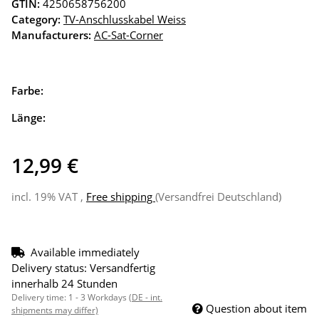
GTIN:
4250658756200
Category:
TV-Anschlusskabel Weiss
Manufacturers:
AC-Sat-Corner
Farbe:
Länge:
12,99 €
incl. 19% VAT ,
Free shipping
(Versandfrei Deutschland)
Available immediately
Delivery status: Versandfertig
innerhalb 24 Stunden
Delivery time:
1 - 3 Workdays
(DE - int.
Question about item
shipments may differ)