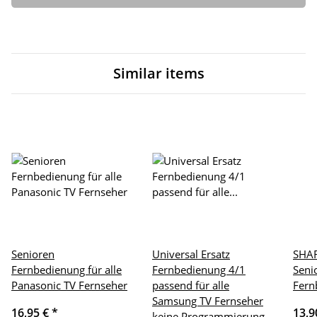
Similar items
Senioren
Universal Ersatz
SHAR
Fernbedienung für alle
Fernbedienung 4/1
Seni
Panasonic TV Fernseher
passend für alle
Fern
Samsung TV Fernseher
16,95 €
*
13,9
keine Programmierung