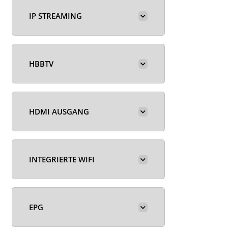
IP STREAMING
HBBTV
HDMI AUSGANG
INTEGRIERTE WIFI
EPG