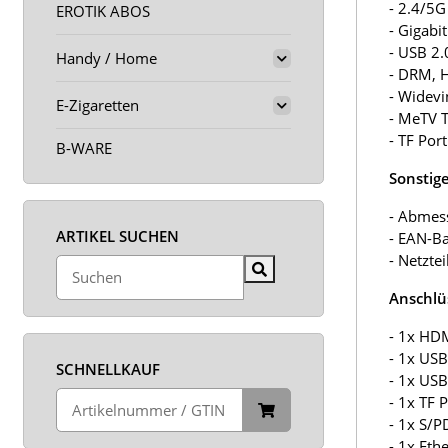
- 2.4/5
EROTIK ABOS
- Gigabi
- USB 2.
Handy / Home
- DRM, 
- Widev
E-Zigaretten
- MeTV T
- TF Por
B-WARE
Sonstige
- Abmess
ARTIKEL SUCHEN
- EAN-B
- Netzte
Anschlü
- 1x HDM
- 1x USB
SCHNELLKAUF
- 1x USB
- 1x TF 
- 1x S/P
- 1x Eth