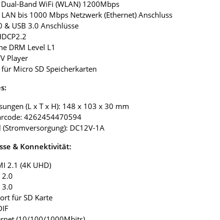
G Dual-Band WiFi (WLAN) 1200Mbps
t LAN bis 1000 Mbps Netzwerk (Ethernet) Anschluss
0 & USB 3.0 Anschlüsse
HDCP2.2
ine DRM Level L1
V Player
t für Micro SD Speicherkarten
s:
ungen (L x T x H): 148 x 103 x 30 mm
arcode: 4262454470594
il (Stromversorgung): DC12V-1A
sse & Konnektivität:
I 2.1 (4K UHD)
 2.0
 3.0
Port für SD Karte
DIF
ernet (10/100/1000Mbits)