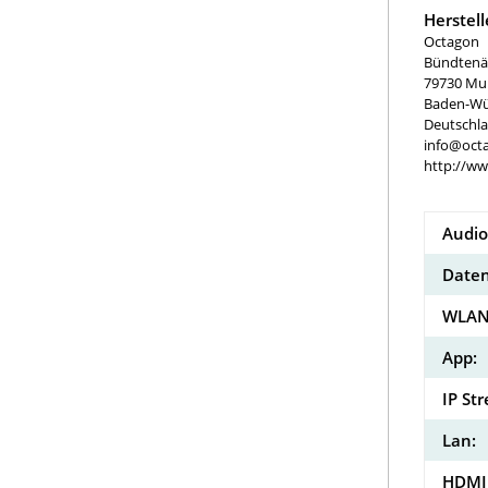
Herstel
Octagon
Bündtenä
79730 Mu
Baden-Wü
Deutschl
info@oct
http://w
Audio
Daten
WLAN
App:
IP St
Lan:
HDMI