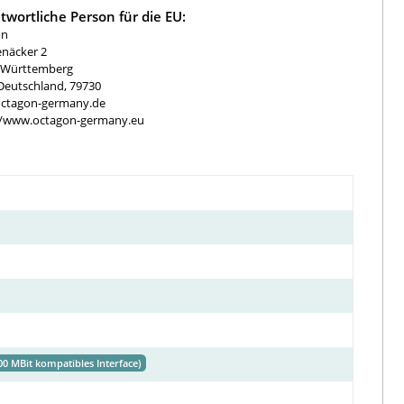
twortliche Person für die EU:
on
näcker 2
-Württemberg
Deutschland, 79730
ctagon-germany.de
//www.octagon-germany.eu
00 MBit kompatibles Interface)