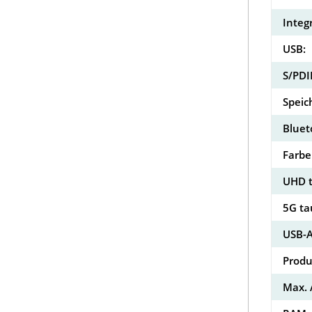
Integr
USB:
S/PDI
Speic
Bluet
Farbe
UHD t
5G ta
USB-A
Produ
Max. 