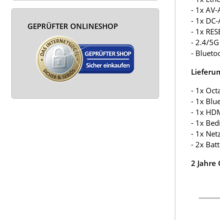
- 1x AV-
- 1x DC-
GEPRÜFTER ONLINESHOP
- 1x RES
- 2.4/5
- Blueto
Lieferu
- 1x Oct
- 1x Bl
- 1x HD
- 1x Bed
- 1x Net
- 2x Bat
2 Jahre