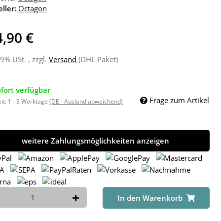
ller:
Octagon
,90 €
19% USt. , zzgl.
Versand
(DHL Paket)
fort verfügbar
Frage zum Artikel
eit:
1 - 3 Werktage
(DE - Ausland abweichend)
weitere Zahlungsmöglichkeiten anzeigen
In den Warenkorb