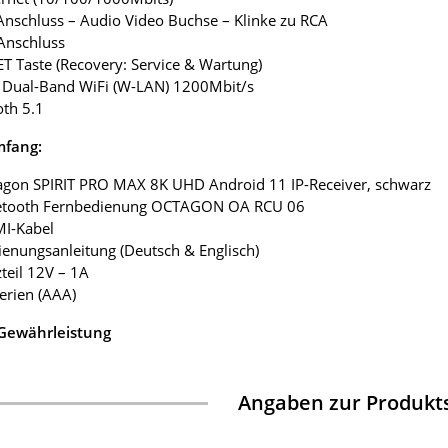
Anschluss – Audio Video Buchse – Klinke zu RCA
Anschluss
ET Taste (Recovery: Service & Wartung)
G Dual-Band WiFi (W-LAN) 1200Mbit/s
oth 5.1
mfang:
agon SPIRIT PRO MAX 8K UHD Android 11 IP-Receiver, schwarz
uetooth Fernbedienung OCTAGON OA RCU 06
MI-Kabel
ienungsanleitung (Deutsch & Englisch)
zteil 12V – 1A
terien (AAA)
 Gewährleistung
Angaben zur Produkts