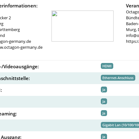
lerinformationen:
Veran
Octag
cker 2
Bündte
rg
Baden
rttemberg
Murg, 
and
info@o
agon-germany.de
https:
ww.octagon-germany.de
-/Videoausgänge:
HDMI
schnittstelle:
Ethernet-Anschluss
:
Ja
Ja
reaming:
Ja
Gigabit Lan (10/100/10
 Ausgang:
Ja