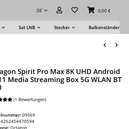
DE
0,00 €
Sat LNB
Stecker
Balkonständer
agon Spirit Pro Max 8K UHD Android
11 Media Streaming Box 5G WLAN BT
U
(1 Bewertungen)
kelnummer:
09569
4262454470594
orie:
Octagon