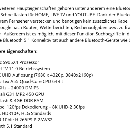
eiteren Haupteigenschaften gehören unter anderem eine Bluetoo
Schnelltasten für HOME, LIVE TV und YOUTUBE. Dank der Blueto
hrem Fernseher verstecken und benötigen kein zusätzliches Kabel
oogle nach Routen, Wetterberichten, Rechenaufgaben usw. zu fr
. Außerdem ist es möglich, mit dieser Funktion Suchbegriffe in d
e Bluetooth 5.1 Konnektivität auch andere Bluetooth-Geräte wie
re Eigenschaften:
ic S905X4 Prozessor
d TV 11.0 Betriebssystem
4K UHD Auflösung (7680 x 4320p, 3840x2160p)
ortex A55 Quad-Core CPU 64Bit
0GHz – 24000 DMIPS
ali G31 MP2 450 GPU
Flash & 4GB DDR RAM
 bei 120fps Dekodierung – 8K UHD-2 30fps
, HDR10+, HLG Standards
0 10bit: H.265P9 P-2/AVS2
oth 5.1 Standard