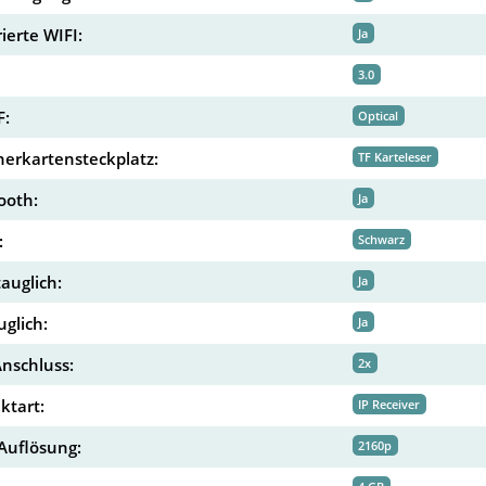
ierte WIFI:
Ja
3.0
F:
Optical
herkartensteckplatz:
TF Karteleser
ooth:
Ja
:
Schwarz
auglich:
Ja
uglich:
Ja
nschluss:
2x
ktart:
IP Receiver
Auflösung:
2160p