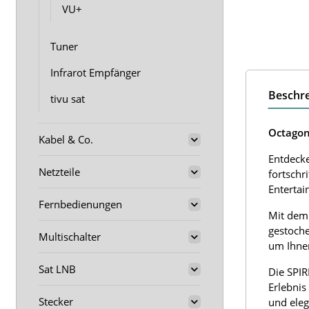
VU+
Tuner
Infrarot Empfänger
Beschr
tivu sat
Octagon
Kabel & Co.
Entdecke
Netzteile
fortschr
Entertai
Fernbedienungen
Mit dem 
gestoche
Multischalter
um Ihnen
Sat LNB
Die SPIR
Erlebnis
Stecker
und eleg