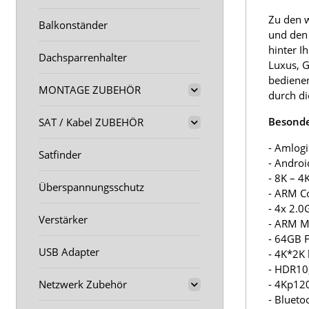
Zu den w
Balkonständer
und den 
hinter I
Dachsparrenhalter
Luxus, G
bedienen
MONTAGE ZUBEHÖR
durch di
Besonde
SAT / Kabel ZUBEHÖR
- Amlog
Satfinder
- Androi
- 8K – 
Überspannungsschutz
- ARM C
- 4x 2.
Verstärker
- ARM M
- 64GB 
USB Adapter
- 4K*2K
- HDR10
Netzwerk Zubehör
- 4Kp12
- Blueto