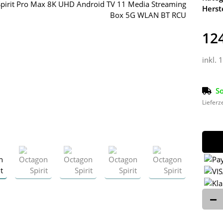
Herste
124
inkl. 
So
Lieferz