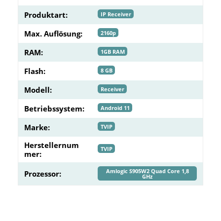
Produktart:
IP Receiver
Max. Auflösung:
2160p
RAM:
1GB RAM
Flash:
8 GB
Modell:
Receiver
Betriebssystem:
Android 11
Marke:
TVIP
Herstellernum
TVIP
mer:
Amlogic S905W2 Quad Core 1,8
Prozessor:
GHz