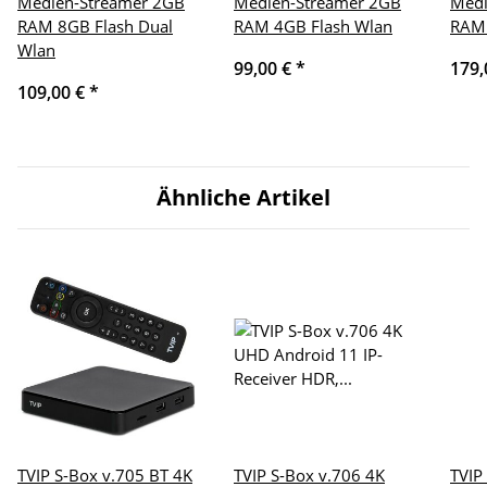
Medien-Streamer 2GB
Medien-Streamer 2GB
Medi
RAM 8GB Flash Dual
RAM 4GB Flash Wlan
RAM 
Wlan
99,00 €
*
179,
109,00 €
*
Ähnliche Artikel
TVIP S-Box v.705 BT 4K
TVIP S-Box v.706 4K
TVIP