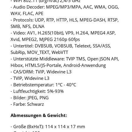
- WiFi 802.11 (b/g/n/ac) 2,4/5 GHz
- Audio Decoder: MPEG/MP3/MPA, AAC, WMA, OGG,
WAV, FLAC, APE
- Protocols: UDP, RTP, HTTP, HLS, MPEG-DASH, RTSP,
SMB, NFS, DLNA
- Video: AV1, H.265(10bit), VP9, H.264, MPEG4 ASP,
Xvid, MPEG2, MJPEG 2160p 60fps
- Untertitel: DVBSUB, VOBSUB, Teletext, SSA/ASS,
SubRip, MOV_TEXT, WebVTT
- Unterstützte Middleware: TVIP TMS, Open JSON API,
Hibox, HTML5/JS-Portale, Android-Anwendung
- CAS/DRM: TVIP, Widevine L3
- TVIP, Widevine L3
- Betriebstemperatur: 1°C - 40°C
- Luftfeuchtigkeit: 5%-93%
- Bilder: JPEG, PNG
- Farbe: Schwarz
Abmessungen & Gewicht:
- Größe (BxHxT): 114 x 114 x 17 mm