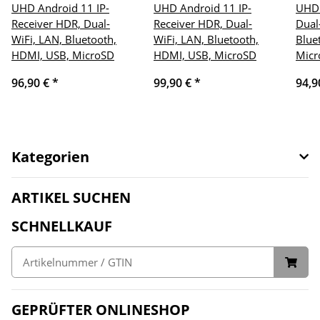
UHD Android 11 IP-
UHD Android 11 IP-
UHD 
Receiver HDR, Dual-
Receiver HDR, Dual-
Dual
WiFi, LAN, Bluetooth,
WiFi, LAN, Bluetooth,
Blue
HDMI, USB, MicroSD
HDMI, USB, MicroSD
Micr
96,90 €
*
99,90 €
*
94,9
Kategorien
ARTIKEL SUCHEN
SCHNELLKAUF
GEPRÜFTER ONLINESHOP