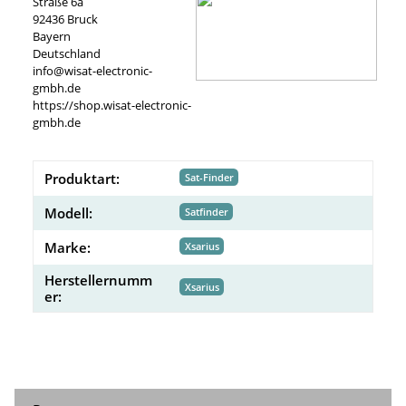
Straße 6a
92436 Bruck
Bayern
Deutschland
info@wisat-electronic-
gmbh.de
https://shop.wisat-electronic-
gmbh.de
Produktart:
Sat-Finder
Modell:
Satfinder
Marke:
Xsarius
Herstellernumm
Xsarius
er: