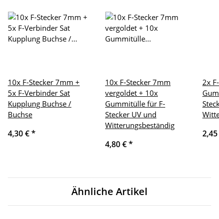
10x F-Stecker 7mm +
10x F-Stecker 7mm
2x F
5x F-Verbinder Sat
vergoldet + 10x
Gumm
Kupplung Buchse /
Gummitülle für F-
Stec
Buchse
Stecker UV und
Witt
Witterungsbeständig
4,30 €
*
2,45
4,80 €
*
Ähnliche Artikel