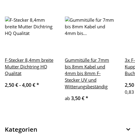
F-Stecker 8,4mm breite
Gummitülle für 7mm
3x F
Mutter Dichtring HQ
bis 8mm Kabel und
Kupp
Qualität
4mm bis 8mm F-
Buch
Stecker UV und
2,50 € -
4,00 €
*
2,50
Witterungsbeständig
0,83
3,50 €
*
ab
Kategorien