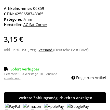
Artikelnummer:
06859
GTIN:
4250658743965
Kategorie:
7mm
Hersteller:
AC-Sat-Corner
3,15 €
inkl. 19% USt. , zzgl.
Versand
(Deutsche Post Brief)
Sofort verfügbar
Lieferzeit:
1 - 3 Werktage
(DE - Ausland
Frage zum Artikel
abweichend)
weitere Zahlungsmöglichkeiten anzeigen