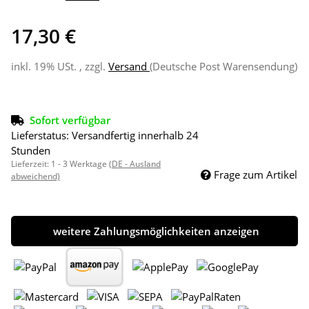
17,30 €
inkl. 19% USt. , zzgl.
Versand
(Deutsche Post Warensendung)
Sofort verfügbar
Lieferstatus: Versandfertig innerhalb 24
Stunden
Lieferzeit:
1 - 3 Werktage
(DE - Ausland
Frage zum Artikel
abweichend)
weitere Zahlungsmöglichkeiten anzeigen