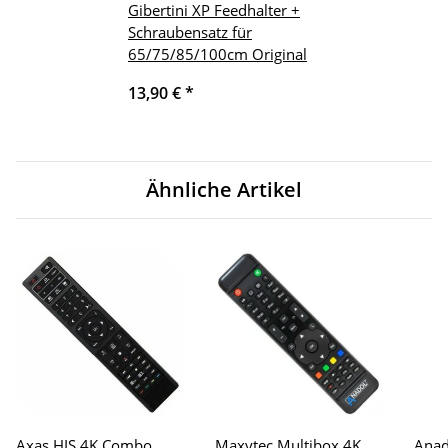
Gibertini XP Feedhalter +
Schraubensatz für
65/75/85/100cm Original
13,90 €
*
Ähnliche Artikel
Axas HIS 4K Combo
Maxytec Multibox 4K
Anad