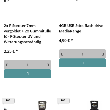
2x F-Stecker 7mm
4GB USB Stick flash drive
vergoldet + 2x Gummitülle
MediaRange
für F-Stecker UV und
4,90 €
*
Witterungsbeständig
2,35 €
*
TOP
TOP