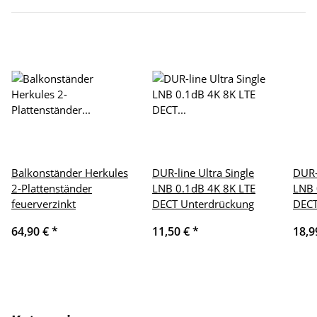
Balkonständer Herkules
DUR-line Ultra Single
DUR-
2-Plattenständer
LNB 0.1dB 4K 8K LTE
LNB 
feuerverzinkt
DECT Unterdrückung
DECT
64,90 €
*
11,50 €
*
18,9