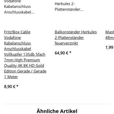
Fritz!Box Cable
Balkonständer Herkules
Mastc
Vodafone
2-Plattenständer
48m
Kabelanschluss
feuerverzinkt
1,99
Anschlusskabel
64,90 €
*
Vollkupfer 135db 5fach
7mm High Premium
Quality 4K 8K HD Gold
Edition Gerade / Gerade
1 Meter
8,90 €
*
Ähnliche Artikel