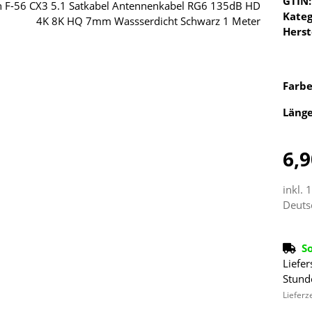
GTIN:
Kateg
Herst
Farb
Läng
6,9
inkl. 
Deuts
S
Liefer
Stund
Lieferz