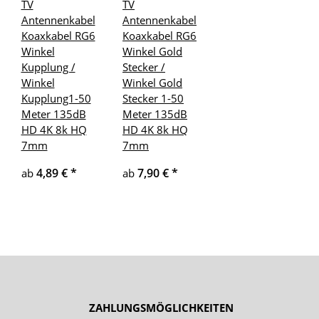
TV
TV
Antennenkabel
Antennenkabel
Koaxkabel RG6
Koaxkabel RG6
Winkel
Winkel Gold
Kupplung /
Stecker /
Winkel
Winkel Gold
Kupplung1-50
Stecker 1-50
Meter 135dB
Meter 135dB
HD 4K 8k HQ
HD 4K 8k HQ
7mm
7mm
4,89 €
*
7,90 €
*
ab
ab
ZAHLUNGSMÖGLICHKEITEN