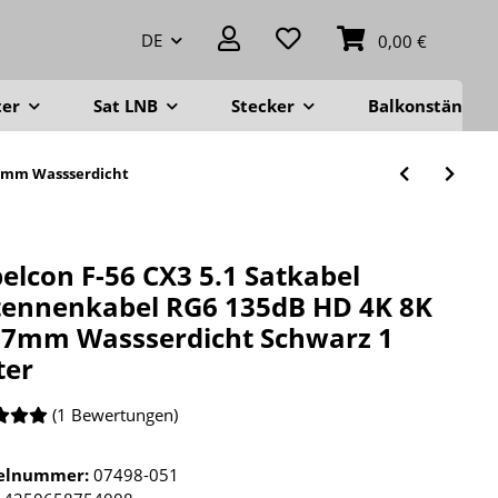
DE
0,00 €
ter
Sat LNB
Stecker
Balkonständer
 7mm Wassserdicht
elcon F-56 CX3 5.1 Satkabel
ennenkabel RG6 135dB HD 4K 8K
7mm Wassserdicht Schwarz 1
ter
(1 Bewertungen)
kelnummer:
07498-051