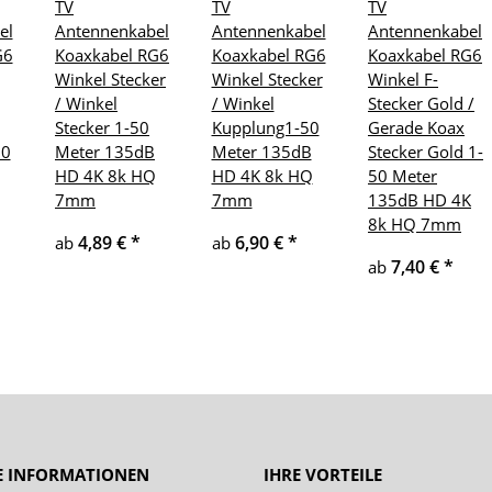
TV
TV
TV
el
Antennenkabel
Antennenkabel
Antennenkabel
G6
Koaxkabel RG6
Koaxkabel RG6
Koaxkabel RG6
Winkel Stecker
Winkel Stecker
Winkel F-
/ Winkel
/ Winkel
Stecker Gold /
Stecker 1-50
Kupplung1-50
Gerade Koax
50
Meter 135dB
Meter 135dB
Stecker Gold 1-
HD 4K 8k HQ
HD 4K 8k HQ
50 Meter
7mm
7mm
135dB HD 4K
8k HQ 7mm
4,89 €
*
6,90 €
*
ab
ab
7,40 €
*
ab
E INFORMATIONEN
IHRE VORTEILE