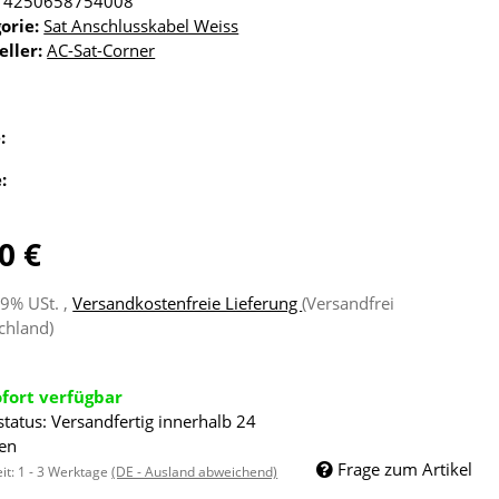
4250658754008
orie:
Sat Anschlusskabel Weiss
eller:
AC-Sat-Corner
e:
e:
0 €
19% USt. ,
Versandkostenfreie Lieferung
(Versandfrei
chland)
ofort verfügbar
status: Versandfertig innerhalb 24
en
Frage zum Artikel
eit:
1 - 3 Werktage
(DE - Ausland abweichend)