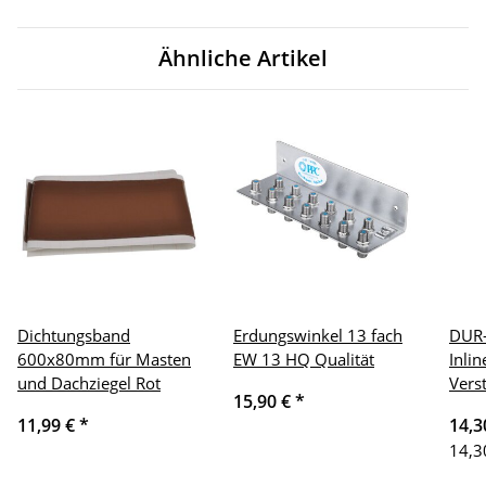
Ähnliche Artikel
Dichtungsband
Erdungswinkel 13 fach
DUR-
600x80mm für Masten
EW 13 HQ Qualität
Inli
und Dachziegel Rot
Vers
15,90 €
*
11,99 €
*
14,3
14,3