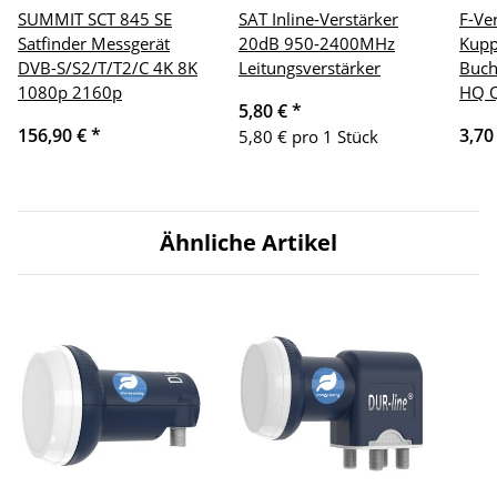
SUMMIT SCT 845 SE
SAT Inline-Verstärker
F-Ve
Satfinder Messgerät
20dB 950-2400MHz
Kupp
DVB-S/S2/T/T2/C 4K 8K
Leitungsverstärker
Buch
1080p 2160p
HQ Q
5,80 €
*
156,90 €
*
3,70
5,80 € pro 1 Stück
Ähnliche Artikel