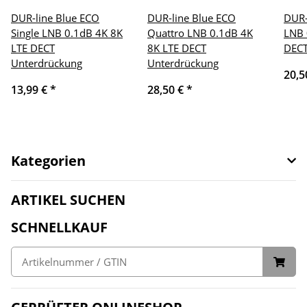
DUR-line Blue ECO
DUR-line Blue ECO
DUR-
Single LNB 0.1dB 4K 8K
Quattro LNB 0.1dB 4K
LNB 
LTE DECT
8K LTE DECT
DECT
Unterdrückung
Unterdrückung
20,5
13,99 €
*
28,50 €
*
Kategorien
ARTIKEL SUCHEN
SCHNELLKAUF