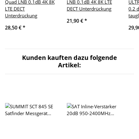
Quad LNB 0.1dB 4K 8K
LNB 0.1dB 4K 8K LTE
ULTR
LTE DECT
DECT Unterdrückung
0.2 
Unterdrückung
taugl
21,90 €
*
28,50 €
*
29,9
Kunden kauften dazu folgende
Artikel: