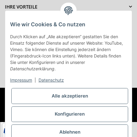
IHRE VORTEILE
ZAHLUNGSMÖGLICHKEITEN
Wie wir Cookies & Co nutzen
Durch Klicken auf „Alle akzeptieren“ gestatten Sie den
Einsatz folgender Dienste auf unserer Website: YouTube,
Vertrag Widerrufen
Vimeo. Sie können die Einstellung jederzeit ändern
(Fingerabdruck-Icon links unten). Weitere Details finden
Sie unter
Konfigurieren
und in unserer
Datenschutzerklärung
.
* Alle Preise inkl. gesetzlicher USt., zzgl.
Versand
Impressum
|
Datenschutz
© (c) AC-Sat-Corner
Besucherzähler: 44750403
©Copyright
Alle akzeptieren
2003-2026 AC-Sat-Corner
Developed by
Themehero
Powered by
JTL-Shop
Konfigurieren
Ablehnen