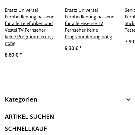
Ersatz Universal
Ersatz Universal
Seni
Fernbedienung passend
Fernbedienung passend
Fern
für alle Telefunken und
für alle Hisense TV
Stic
Vestel TV Fernseher
Fernseher keine
Tast
keine Programmierung
Programmierung nötig
7,90
nötig
9,30 €
*
8,60 €
*
Kategorien
ARTIKEL SUCHEN
SCHNELLKAUF