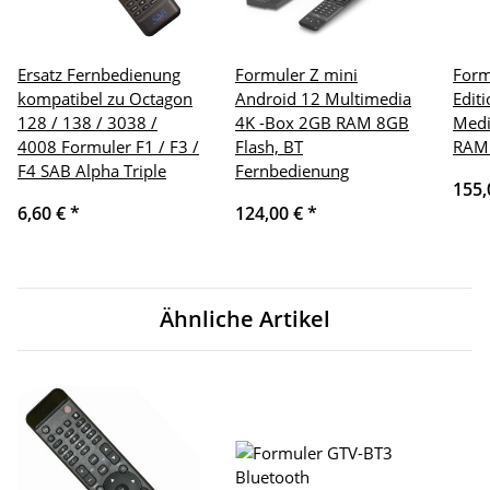
Ersatz Fernbedienung
Formuler Z mini
Form
kompatibel zu Octagon
Android 12 Multimedia
Edit
128 / 138 / 3038 /
4K -Box 2GB RAM 8GB
Medi
4008 Formuler F1 / F3 /
Flash, BT
RAM 
F4 SAB Alpha Triple
Fernbedienung
155,
6,60 €
*
124,00 €
*
Ähnliche Artikel