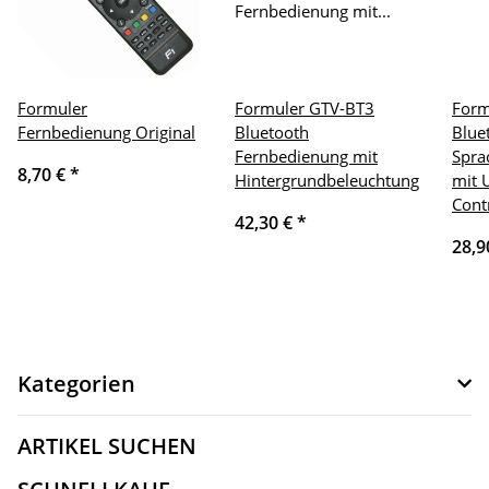
Formuler
Formuler GTV-BT3
Form
Fernbedienung Original
Bluetooth
Blue
Fernbedienung mit
Spra
8,70 €
*
Hintergrundbeleuchtung
mit 
Cont
42,30 €
*
28,9
Kategorien
ARTIKEL SUCHEN