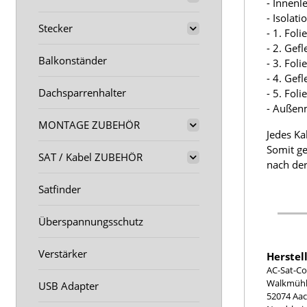
- Innenl
- Isolat
Stecker
- 1. Fol
- 2. Gef
Balkonständer
- 3. Fol
- 4. Gef
Dachsparrenhalter
- 5. Fol
- Außen
MONTAGE ZUBEHÖR
Jedes Ka
Somit ge
SAT / Kabel ZUBEHÖR
nach der
Satfinder
Überspannungsschutz
Verstärker
Herstel
AC-Sat-Co
Walkmühle
USB Adapter
52074 Aa