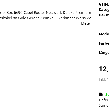
GTIN:
Kateg
Herst
Mode
Farb
Läng
12,
inkl. 
S
Liefer
Stund