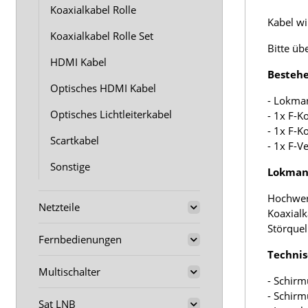
Koaxialkabel Rolle
Kabel wir
Koaxialkabel Rolle Set
Bitte üb
HDMI Kabel
Bestehe
Optisches HDMI Kabel
- Lokma
Optisches Lichtleiterkabel
- 1x F-K
- 1x F-K
Scartkabel
- 1x F-V
Sonstige
Lokmann
Hochwer
Netzteile
Koaxialk
Störquel
Fernbedienungen
Technis
Multischalter
- Schirm
- Schir
Sat LNB