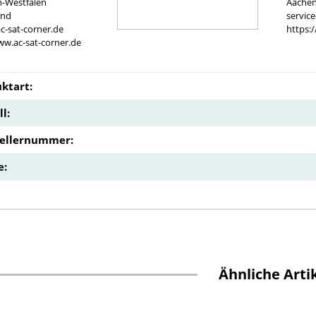
n-Westfalen
Aachen
and
servic
c-sat-corner.de
https:
ww.ac-sat-corner.de
ktart:
l:
tellernummer:
e:
Ähnliche Arti