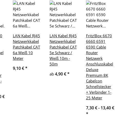
90
LAN Kabel RJ45
LAN Kabel RJ45
Fritz!Box 6670
Netzwerkkabel
Netzwerkkabel
6660 6591
Patchkabel CAT
Patchkabel CAT
6590 Cable
el
6a Weiß 10
5e Schwarz /
Router
Meter
Weiß 10m -
Netzwerk
50m
Anschlusskabel
9,10 €
*
Deluxe
4,90 €
*
ab
r
Premium 8K
-
Cabelcon
Schnellstecker
+ Verbinder 1-
0 €
25 Meter
7,30 € -
13,40 €
*