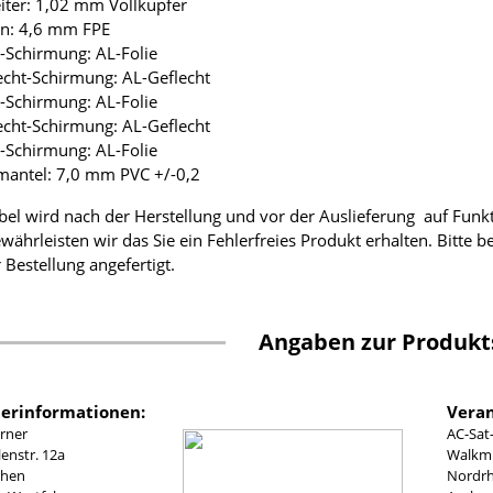
eiter: 1,02 mm Vollkupfer
ion: 4,6 mm FPE
ie-Schirmung: AL-Folie
lecht-Schirmung: AL-Geflecht
ie-Schirmung: AL-Folie
lecht-Schirmung: AL-Geflecht
ie-Schirmung: AL-Folie
mantel: 7,0 mm PVC +/-0,2
bel wird nach der Herstellung und vor der Auslieferung auf Funk
währleisten wir das Sie ein Fehlerfreies Produkt erhalten. Bitte 
 Bestellung angefertigt.
Angaben zur Produkt
lerinformationen:
Veran
rner
AC-Sat
nstr. 12a
Walkmü
chen
Nordrh