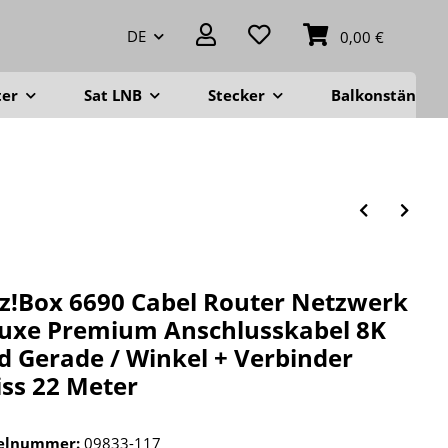
DE
0,00 €
ter
Sat LNB
Stecker
Balkonständer
tz!Box 6690 Cabel Router Netzwerk
uxe Premium Anschlusskabel 8K
d Gerade / Winkel + Verbinder
ss 22 Meter
kelnummer:
09833-117