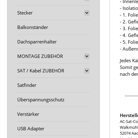
- Innenl
- Isolat
Stecker
- 1. Fol
- 2. Gef
Balkonständer
- 3. Fol
- 4. Gef
Dachsparrenhalter
- 5. Fol
- Außen
MONTAGE ZUBEHÖR
Jedes Ka
Somit ge
SAT / Kabel ZUBEHÖR
nach der
Satfinder
Überspannungsschutz
Verstärker
Herstel
AC-Sat-Co
Walkmühle
USB Adapter
52074 Aa