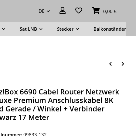
DE
0,00 €
Sat LNB
Stecker
Balkonständer
tz!Box 6690 Cabel Router Netzwerk
uxe Premium Anschlusskabel 8K
d Gerade / Winkel + Verbinder
warz 17 Meter
kelnummer:
09833-132