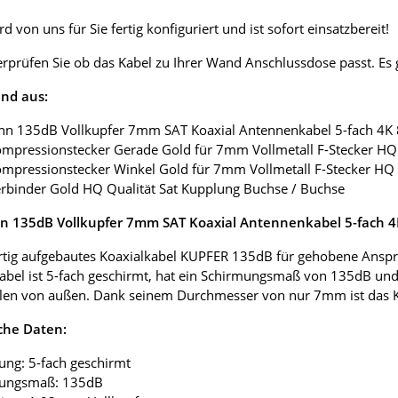
d von uns für Sie fertig konfiguriert und ist sofort einsatzbereit!
erprüfen Sie ob das Kabel zu Ihrer Wand Anschlussdose passt. E
nd aus:
nn 135dB Vollkupfer 7mm SAT Koaxial Antennenkabel 5-fach 4K
ompressionstecker Gerade Gold für 7mm Vollmetall F-Stecker HQ 
ompressionstecker Winkel Gold für 7mm Vollmetall F-Stecker HQ 
erbinder Gold HQ Qualität Sat Kupplung Buchse / Buchse
 135dB Vollkupfer 7mm SAT Koaxial Antennenkabel 5-fach 
tig aufgebautes Koaxialkabel KUPFER 135dB für gehobene Anspr
abel ist 5-fach geschirmt, hat ein Schirmungsmaß von 135dB und
len von außen. Dank seinem Durchmesser von nur 7mm ist das Koax
che Daten:
ung: 5-fach geschirmt
mungsmaß: 135dB