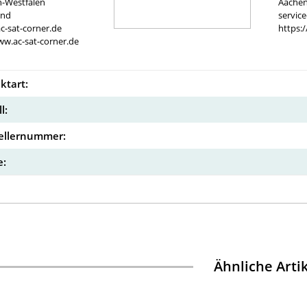
n-Westfalen
Aachen
and
servic
c-sat-corner.de
https:
ww.ac-sat-corner.de
ktart:
l:
ellernummer:
:
Ähnliche Arti