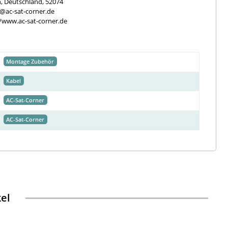
, Deutschland, 52074
e@ac-sat-corner.de
//www.ac-sat-corner.de
Montage Zubehör
Kabel
AC-Sat-Corner
AC-Sat-Corner
kel