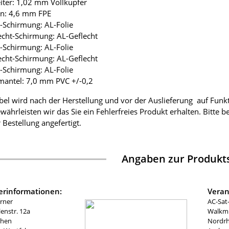
eiter: 1,02 mm Vollkupfer
ion: 4,6 mm FPE
ie-Schirmung: AL-Folie
lecht-Schirmung: AL-Geflecht
ie-Schirmung: AL-Folie
lecht-Schirmung: AL-Geflecht
ie-Schirmung: AL-Folie
mantel: 7,0 mm PVC +/-0,2
bel wird nach der Herstellung und vor der Auslieferung auf Funk
währleisten wir das Sie ein Fehlerfreies Produkt erhalten. Bitte 
 Bestellung angefertigt.
Angaben zur Produkts
lerinformationen:
Veran
rner
AC-Sat
nstr. 12a
Walkmü
chen
Nordrh