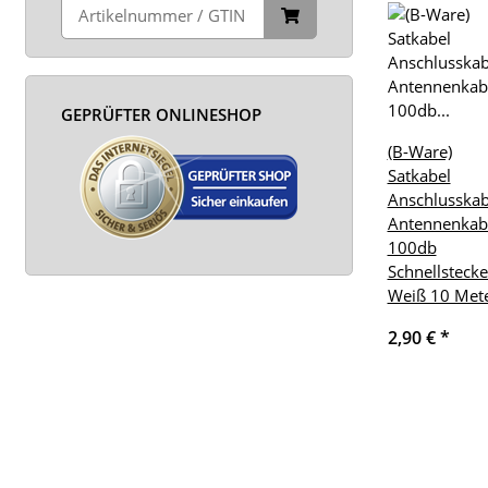
GEPRÜFTER ONLINESHOP
(B-Ware)
Satkabel
Anschlusskab
Antennenkab
100db
Schnellstecke
Weiß 10 Met
2,90 €
*