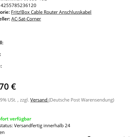
4255785236120
orie:
Fritz!Box Cable Router Anschlusskabel
ller:
AC-Sat-Corner
l:
:
e:
70 €
19% USt. , zzgl.
Versand
(Deutsche Post Warensendung)
fort verfügbar
status: Versandfertig innerhalb 24
en