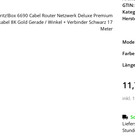
GTIN:
Kateg
Herste
Model
Farbe
Läng
11,
inkl. 
So
Liefer
Stund