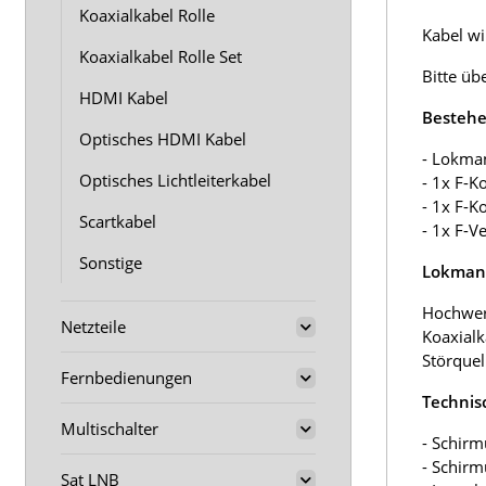
Koaxialkabel Rolle
Kabel wir
Koaxialkabel Rolle Set
Bitte üb
HDMI Kabel
Bestehe
Optisches HDMI Kabel
- Lokma
Optisches Lichtleiterkabel
- 1x F-K
- 1x F-K
Scartkabel
- 1x F-V
Sonstige
Lokmann
Hochwer
Netzteile
Koaxialk
Störquel
Fernbedienungen
Technis
Multischalter
- Schirm
- Schir
Sat LNB