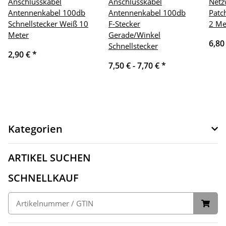
Anschlusskabel
Anschlusskabel
Netz
Antennenkabel 100db
Antennenkabel 100db
Patc
Schnellstecker Weiß 10
F-Stecker
2 Me
Meter
Gerade/Winkel
6,80
Schnellstecker
2,90 €
*
7,50 € -
7,70 €
*
Kategorien
ARTIKEL SUCHEN
SCHNELLKAUF