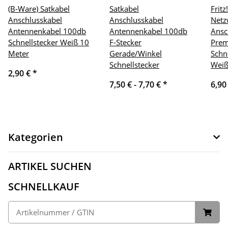
(B-Ware) Satkabel
Satkabel
Frit
Anschlusskabel
Anschlusskabel
Netz
Antennenkabel 100db
Antennenkabel 100db
Ansc
Schnellstecker Weiß 10
F-Stecker
Prem
Meter
Gerade/Winkel
Schn
Schnellstecker
Weiß
2,90 €
*
7,50 € -
7,70 €
*
6,90
Kategorien
ARTIKEL SUCHEN
SCHNELLKAUF