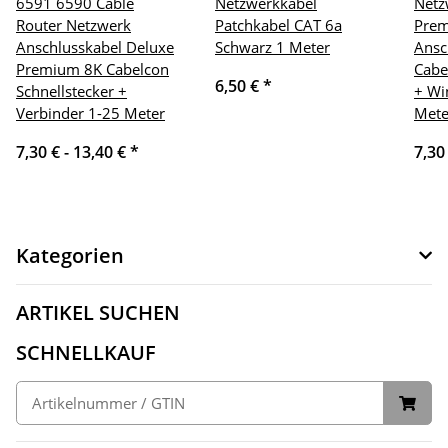
6591 6590 Cable
Netzwerkkabel
Netz
Router Netzwerk
Patchkabel CAT 6a
Pre
Anschlusskabel Deluxe
Schwarz 1 Meter
Ansc
Premium 8K Cabelcon
Cabe
6,50 €
*
Schnellstecker +
+ Wi
Verbinder 1-25 Meter
Mete
7,30 € -
13,40 €
*
7,30
Kategorien
ARTIKEL SUCHEN
SCHNELLKAUF