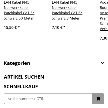
LAN Kabel RJ45
LAN Kabel RJ45
Voda
Netzwerkkabel
Netzwerkkabel
Rout
Patchkabel CAT 5e
Patchkabel CAT 6a
Ansc
Schwarz 50 Meter
Schwarz 3 Meter
Prem
Schn
15,50 €
*
7,10 €
*
Verb
7,30
Kategorien
ARTIKEL SUCHEN
SCHNELLKAUF