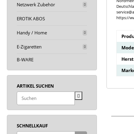
Nordrhei
Netzwerk Zubehör
Deutschl
service@a
https://w
EROTIK ABOS
Handy / Home
Produ
E-Zigaretten
Model
Hers
B-WARE
Mark
ARTIKEL SUCHEN
SCHNELLKAUF