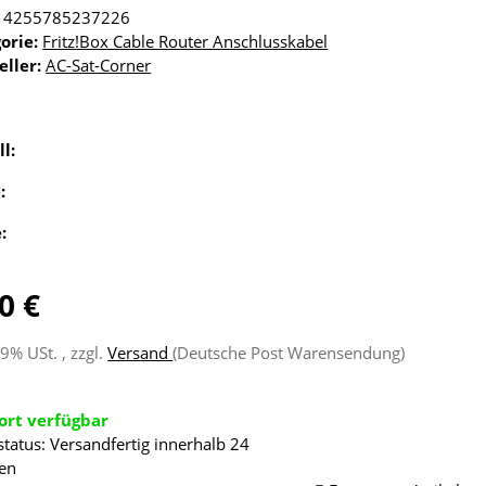
4255785237226
orie:
Fritz!Box Cable Router Anschlusskabel
eller:
AC-Sat-Corner
ll:
e:
e:
0 €
19% USt. , zzgl.
Versand
(Deutsche Post Warensendung)
ort verfügbar
status: Versandfertig innerhalb 24
en