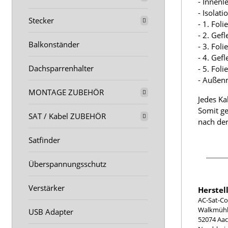
- Innenl
- Isolat
Stecker
- 1. Fol
- 2. Gef
Balkonständer
- 3. Fol
- 4. Gef
Dachsparrenhalter
- 5. Fol
- Außen
MONTAGE ZUBEHÖR
Jedes Ka
Somit ge
SAT / Kabel ZUBEHÖR
nach der
Satfinder
Überspannungsschutz
Verstärker
Herstel
AC-Sat-Co
Walkmühle
USB Adapter
52074 Aa