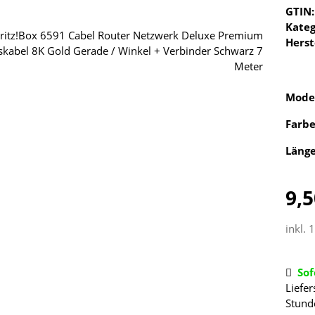
GTIN:
Kateg
Herst
Mode
Farb
Läng
9,5
inkl. 
Sof
Liefer
Stund