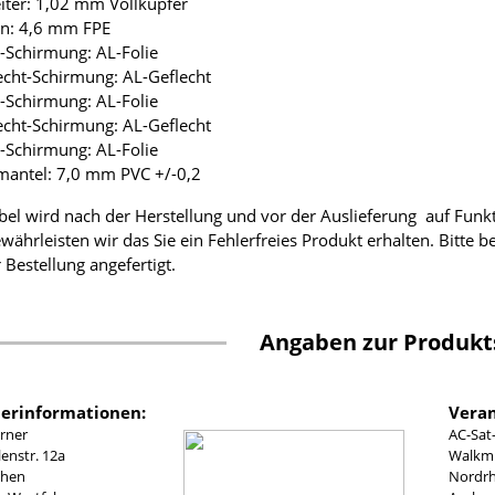
eiter: 1,02 mm Vollkupfer
ion: 4,6 mm FPE
ie-Schirmung: AL-Folie
lecht-Schirmung: AL-Geflecht
ie-Schirmung: AL-Folie
lecht-Schirmung: AL-Geflecht
ie-Schirmung: AL-Folie
mantel: 7,0 mm PVC +/-0,2
bel wird nach der Herstellung und vor der Auslieferung auf Funk
währleisten wir das Sie ein Fehlerfreies Produkt erhalten. Bitte 
 Bestellung angefertigt.
Angaben zur Produkt
lerinformationen:
Veran
rner
AC-Sat
nstr. 12a
Walkmü
chen
Nordrh