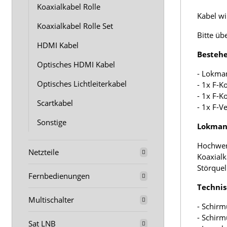
Koaxialkabel Rolle
Kabel wir
Koaxialkabel Rolle Set
Bitte üb
HDMI Kabel
Bestehe
Optisches HDMI Kabel
- Lokma
Optisches Lichtleiterkabel
- 1x F-K
- 1x F-K
Scartkabel
- 1x F-V
Sonstige
Lokmann
Hochwer
Netzteile
Koaxialk
Störquel
Fernbedienungen
Technis
Multischalter
- Schirm
- Schir
Sat LNB