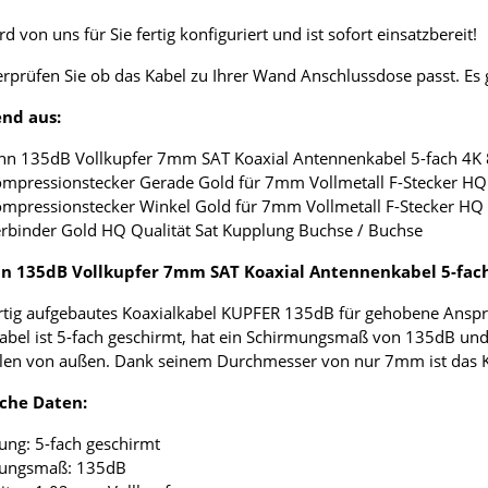
d von uns für Sie fertig konfiguriert und ist sofort einsatzbereit!
erprüfen Sie ob das Kabel zu Ihrer Wand Anschlussdose passt. E
nd aus:
nn 135dB Vollkupfer 7mm SAT Koaxial Antennenkabel 5-fach 4K
ompressionstecker Gerade Gold für 7mm Vollmetall F-Stecker HQ 
ompressionstecker Winkel Gold für 7mm Vollmetall F-Stecker HQ 
erbinder Gold HQ Qualität Sat Kupplung Buchse / Buchse
 135dB Vollkupfer 7mm SAT Koaxial Antennenkabel 5-fac
tig aufgebautes Koaxialkabel KUPFER 135dB für gehobene Anspr
abel ist 5-fach geschirmt, hat ein Schirmungsmaß von 135dB und
len von außen. Dank seinem Durchmesser von nur 7mm ist das Koax
che Daten:
ung: 5-fach geschirmt
mungsmaß: 135dB