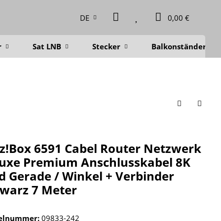
DE
0,00 €
r
Sat LNB
Stecker
Balkonständer
tz!Box 6591 Cabel Router Netzwerk
uxe Premium Anschlusskabel 8K
d Gerade / Winkel + Verbinder
warz 7 Meter
kelnummer:
09833-242