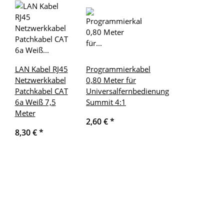
LAN Kabel RJ45
Programmierkabel
Netzwerkkabel
0,80 Meter für
Patchkabel CAT
Universalfernbedienung
6a Weiß 7,5
Summit 4:1
Meter
2,60 €
*
8,30 €
*