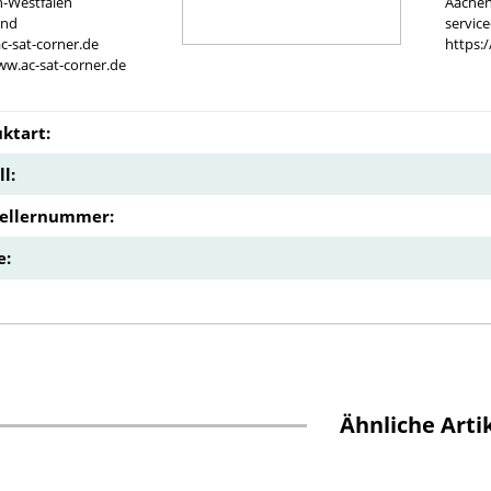
n-Westfalen
Aachen
and
servic
c-sat-corner.de
https:
ww.ac-sat-corner.de
ktart:
l:
tellernummer:
e:
Ähnliche Arti