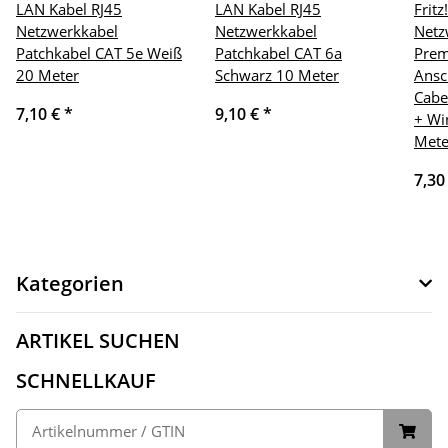
LAN Kabel RJ45
LAN Kabel RJ45
Frit
Netzwerkkabel
Netzwerkkabel
Netz
Patchkabel CAT 5e Weiß
Patchkabel CAT 6a
Pre
20 Meter
Schwarz 10 Meter
Ansc
Cabe
7,10 €
*
9,10 €
*
+ Wi
Mete
7,30
Kategorien
ARTIKEL SUCHEN
SCHNELLKAUF