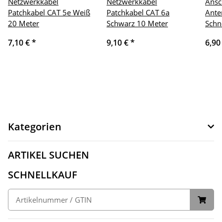
Netzwerkkabel
Netzwerkkabel
Ansc
Patchkabel CAT 5e Weiß
Patchkabel CAT 6a
Ante
20 Meter
Schwarz 10 Meter
Schn
7,10 €
*
9,10 €
*
6,90
Kategorien
ARTIKEL SUCHEN
SCHNELLKAUF