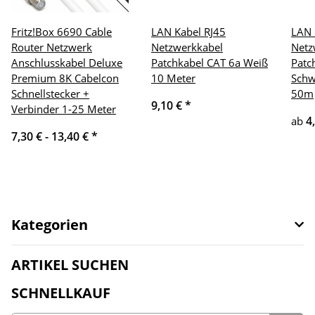
Fritz!Box 6690 Cable
LAN Kabel RJ45
LAN 
Router Netzwerk
Netzwerkkabel
Netz
Anschlusskabel Deluxe
Patchkabel CAT 6a Weiß
Patc
Premium 8K Cabelcon
10 Meter
Schw
Schnellstecker +
50m
9,10 €
*
Verbinder 1-25 Meter
4
ab
7,30 € -
13,40 €
*
Kategorien
ARTIKEL SUCHEN
SCHNELLKAUF