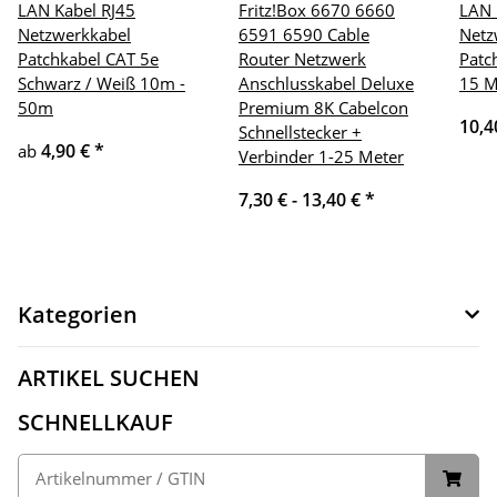
LAN Kabel RJ45
Fritz!Box 6670 6660
LAN 
Netzwerkkabel
6591 6590 Cable
Netz
Patchkabel CAT 5e
Router Netzwerk
Patc
Schwarz / Weiß 10m -
Anschlusskabel Deluxe
15 M
50m
Premium 8K Cabelcon
10,4
Schnellstecker +
4,90 €
*
ab
Verbinder 1-25 Meter
7,30 € -
13,40 €
*
Kategorien
ARTIKEL SUCHEN
SCHNELLKAUF