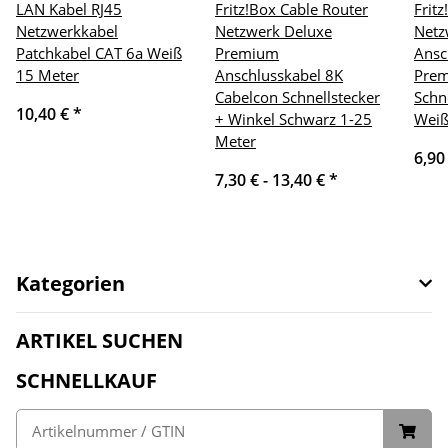
LAN Kabel RJ45
Fritz!Box Cable Router
Frit
Netzwerkkabel
Netzwerk Deluxe
Netz
Patchkabel CAT 6a Weiß
Premium
Ansc
15 Meter
Anschlusskabel 8K
Prem
Cabelcon Schnellstecker
Schn
10,40 €
*
+ Winkel Schwarz 1-25
Weiß
Meter
6,90
7,30 € -
13,40 €
*
Kategorien
ARTIKEL SUCHEN
SCHNELLKAUF