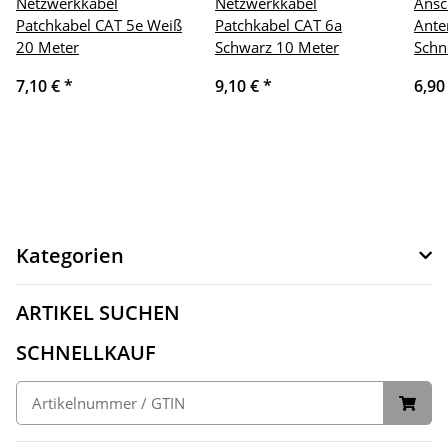
Netzwerkkabel
Netzwerkkabel
Ansc
Patchkabel CAT 5e Weiß
Patchkabel CAT 6a
Ante
20 Meter
Schwarz 10 Meter
Schn
7,10 €
*
9,10 €
*
6,90
Kategorien
ARTIKEL SUCHEN
SCHNELLKAUF