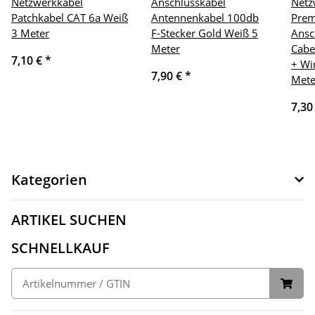
Netzwerkkabel
Anschlusskabel
Netz
Patchkabel CAT 6a Weiß
Antennenkabel 100db
Pre
3 Meter
F-Stecker Gold Weiß 5
Ansc
Meter
Cabe
7,10 €
*
+ Wi
7,90 €
*
Mete
7,30
Kategorien
ARTIKEL SUCHEN
SCHNELLKAUF