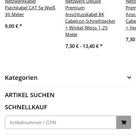
Netzwerkkabel
Netzwerk Deluxe
Netz
Patchkabel CAT 5e Weiß
Premium
Pre
30 Meter
Anschlusskabel 8K
Ansc
Cabelcon Schnellstecker
Cabe
9,00 €
*
+ Winkel Weiss 1-25
+ Ve
Meter
7,30
7,30 € -
13,40 €
*
Kategorien
ARTIKEL SUCHEN
SCHNELLKAUF