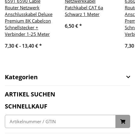
6591 6590 Cable
Netzwerkkabel
6360
Router Netzwerk
Patchkabel CAT 6a
Rout
Anschlusskabel Deluxe
Schwarz 1 Meter
Ansc
Premium 8K Cabelcon
Prem
6,50 €
*
Schnellstecker +
Schn
Verbinder 1-25 Meter
Verb
7,30 € -
13,40 €
*
7,30
Kategorien
ARTIKEL SUCHEN
SCHNELLKAUF