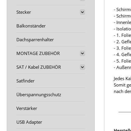
- Schirm
Stecker
- Schir
- Innenl
Balkonständer
- Isolat
- 1. Fol
Dachsparrenhalter
- 2. Gef
- 3. Fol
MONTAGE ZUBEHÖR
- 4. Gef
- 5. Fol
SAT / Kabel ZUBEHÖR
- Außen
Jedes Ka
Satfinder
Somit ge
nach der
Überspannungsschutz
Verstärker
USB Adapter
Herstel