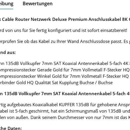
eibung
Bewertungen
ox Cable Router Netzwerk Deluxe Premium Anschlusskabel 8K G
d von uns für Sie fertig konfiguriert und ist sofort einsatzbereit!
erprüfen Sie ob das Kabel zu Ihrer Wand Anschlussdose passt. E
nd aus:
nn 135dB Vollkupfer 7mm SAT Koaxial Antennenkabel 5-fach 4K
ompressionstecker Gerade Gold für 7mm Vollmetall F-Stecker HQ 
ompressionstecker Winkel Gold für 7mm Vollmetall F-Stecker HQ 
erbinder Gold HQ Qualität Sat Kupplung Buchse / Buchse
 135dB Vollkupfer 7mm SAT Koaxial Antennenkabel 5-fach 
tig aufgebautes Koaxialkabel KUPFER 135dB für gehobene Anspr
abel ist 5-fach geschirmt, hat ein Schirmungsmaß von 135dB und
len von außen. Dank seinem Durchmesser von nur 7mm ist das Koax
che Daten: