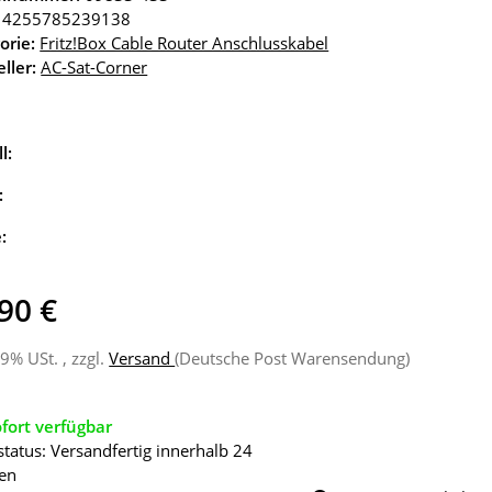
4255785239138
orie:
Fritz!Box Cable Router Anschlusskabel
ller:
AC-Sat-Corner
l:
:
e:
90 €
19% USt. , zzgl.
Versand
(Deutsche Post Warensendung)
fort verfügbar
status: Versandfertig innerhalb 24
en