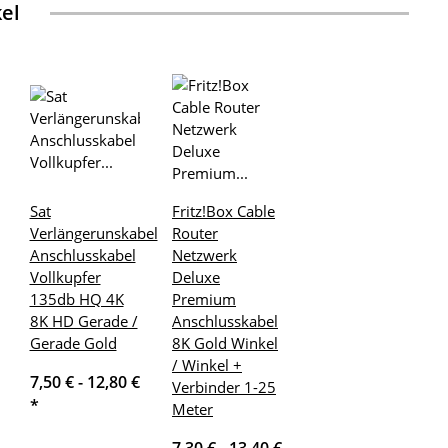
kel
Sat
Fritz!Box Cable
Verlängerunskabel
Router
Anschlusskabel
Netzwerk
Vollkupfer
Deluxe
135db HQ 4K
Premium
8K HD Gerade /
Anschlusskabel
Gerade Gold
8K Gold Winkel
/ Winkel +
7,50 € -
12,80 €
Verbinder 1-25
*
Meter
7,30 € -
13,40 €