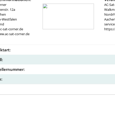
rner
AC-Sat
nstr. 12a
Walkmü
chen
Nordrh
n-Westfalen
Aachen
and
servic
c-sat-corner.de
https:
ww.ac-sat-corner.de
ktart:
l:
ellernummer:
: