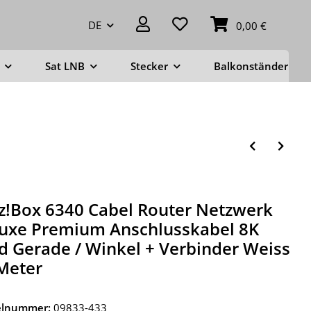
DE
0,00 €
Sat LNB
Stecker
Balkonständer
tz!Box 6340 Cabel Router Netzwerk
uxe Premium Anschlusskabel 8K
d Gerade / Winkel + Verbinder Weiss
Meter
kelnummer:
09833-433