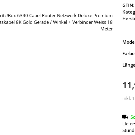
GTIN:
Kateg
Herste
Model
Farbe
Läng
11,
inkl. 
So
Liefer
Stund