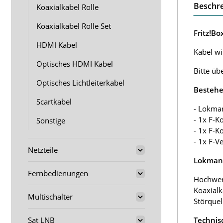
Beschr
Koaxialkabel Rolle
Koaxialkabel Rolle Set
Fritz!B
HDMI Kabel
Kabel wir
Optisches HDMI Kabel
Bitte üb
Optisches Lichtleiterkabel
Bestehe
Scartkabel
- Lokma
- 1x F-K
Sonstige
- 1x F-K
- 1x F-V
Netzteile
Lokmann
Fernbedienungen
Hochwer
Koaxialk
Multischalter
Störquel
Sat LNB
Technis