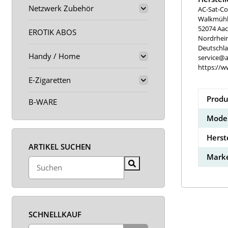
Netzwerk Zubehör
AC-Sat-Co
Walkmühle
52074 Aa
EROTIK ABOS
Nordrhei
Deutschl
Handy / Home
service@a
https://w
E-Zigaretten
Produ
B-WARE
Model
Herst
ARTIKEL SUCHEN
Marke
SCHNELLKAUF