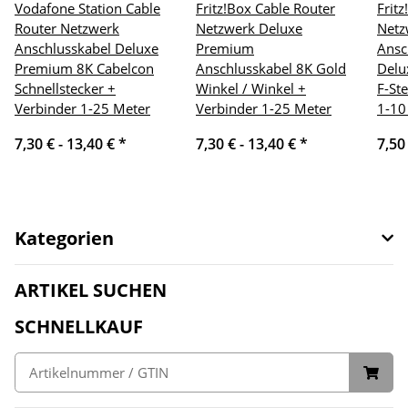
Vodafone Station Cable
Fritz!Box Cable Router
Frit
Router Netzwerk
Netzwerk Deluxe
Netz
Anschlusskabel Deluxe
Premium
Ansc
Premium 8K Cabelcon
Anschlusskabel 8K Gold
Delu
Schnellstecker +
Winkel / Winkel +
F-St
Verbinder 1-25 Meter
Verbinder 1-25 Meter
1-10
7,30 € -
13,40 €
*
7,30 € -
13,40 €
*
7,50
Kategorien
ARTIKEL SUCHEN
SCHNELLKAUF